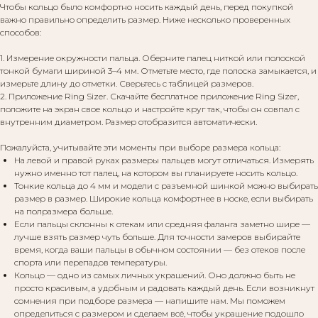
Чтобы кольцо было комфортно носить каждый день, перед покупкой
важно правильно определить размер. Ниже несколько проверенных
способов:
1. Измерение окружности пальца. Оберните палец ниткой или полоской
тонкой бумаги шириной 3–4 мм. Отметьте место, где полоска замыкается, и
измерьте длину до отметки. Сверьтесь с таблицей размеров.
2. Приложение Ring Sizer. Скачайте бесплатное приложение Ring Sizer,
положите на экран свое кольцо и настройте круг так, чтобы он совпал с
внутренним диаметром. Размер отобразится автоматически.
Пожалуйста, учитывайте эти моменты при выборе размера кольца:
На левой и правой руках размеры пальцев могут отличаться. Измерять
нужно именно тот палец, на котором вы планируете носить кольцо.
Тонкие кольца до 4 мм и модели с разъемной шинкой можно выбирать
размер в размер. Широкие кольца комфортнее в носке, если выбирать
на полразмера больше.
Если пальцы склонны к отекам или средняя фаланга заметно шире —
лучше взять размер чуть больше. Для точности замеров выбирайте
время, когда ваши пальцы в обычном состоянии — без отеков после
спорта или перепадов температуры.
Кольцо — одно из самых личных украшений. Оно должно быть не
просто красивым, а удобным и радовать каждый день. Если возникнут
сомнения при подборе размера — напишите нам. Мы поможем
определиться с размером и сделаем всё, чтобы украшение подошло