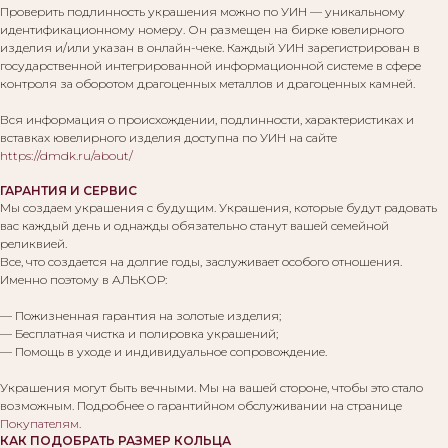
Проверить подлинность украшения можно по УИН — уникальному
идентификационному номеру. Он размещен на бирке ювелирного
изделия и/или указан в онлайн-чеке. Каждый УИН зарегистрирован в
государственной интегрированной информационной системе в сфере
контроля за оборотом драгоценных металлов и драгоценных камней.
Вся информация о происхождении, подлинности, характеристиках и
вставках ювелирного изделия доступна по УИН на сайте
https://dmdk.ru/about/
ГАРАНТИЯ И СЕРВИС
Мы создаем украшения с будущим. Украшения, которые будут радовать
вас каждый день и однажды обязательно станут вашей семейной
реликвией.
Все, что создается на долгие годы, заслуживает особого отношения.
Именно поэтому в АЛЬКОР:
— Пожизненная гарантия на золотые изделия;
— Бесплатная чистка и полировка украшений;
— Помощь в уходе и индивидуальное сопровождение.
Украшения могут быть вечными. Мы на вашей стороне, чтобы это стало
Вам могут понравиться:
возможным. Подробнее о гарантийном обслуживании на странице
Покупателям
.
КАК ПОДОБРАТЬ РАЗМЕР КОЛЬЦА