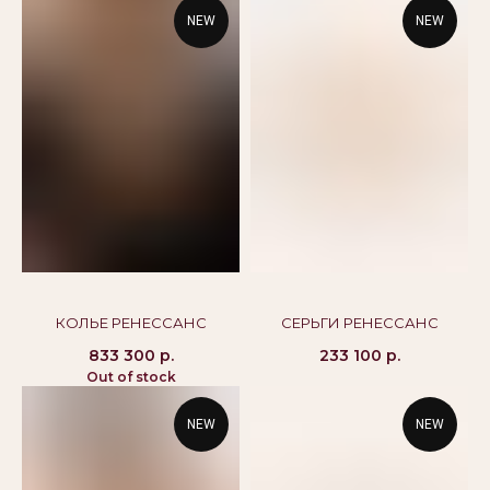
©Alikor, Все права защищены, 1999-2026 ООО
NEW
NEW
«Костромская ювелирная фабрика «АЛЬКОР». ИНН
4401058848,
ОГРН 1054408721355
КАТАЛОГ
ПОКУПАТЕЛЯМ
Кольца
Вопросы и ответы
Серьги
Доставка и оплата
Подвески
Проверка подлинности
Гарантия
Колье
Браслеты
КОЛЬЕ РЕНЕССАНС
СЕРЬГИ РЕНЕССАНС
833 300
р.
233 100
р.
КОНТАКТЫ
Out of stock
8 800 444 10 79
alikor@alikor.com
NEW
NEW