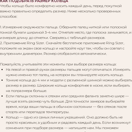
КАК ПОДОБРАТЬ РАЗМЕР КОЛЬЦА
Чтобы кольцо было комфортно носить каждый день, перед покупкой
важно правильно определить размер. Ниже несколько проверенных
способов:
1. Измерение окружности пальца. Оберните палец ниткой или полоской
тонкой бумаги шириной 3–4 мм. Отметьте место, где полоска замыкается, и
измерьте длину до отметки. Сверьтесь с таблицей размеров.
2. Приложение Ring Sizer. Скачайте бесплатное приложение Ring Sizer,
положите на экран свое кольцо и настройте круг так, чтобы он совпал с
внутренним диаметром. Размер отобразится автоматически.
Пожалуйста, учитывайте эти моменты при выборе размера кольца:
На левой и правой руках размеры пальцев могут отличаться. Измерять
нужно именно тот палец, на котором вы планируете носить кольцо.
Тонкие кольца до 4 мм и модели с разъемной шинкой можно выбирать
размер в размер. Широкие кольца комфортнее в носке, если выбирать
на полразмера больше.
Если пальцы склонны к отекам или средняя фаланга заметно шире —
лучше взять размер чуть больше. Для точности замеров выбирайте
время, когда ваши пальцы в обычном состоянии — без отеков после
спорта или перепадов температуры.
Кольцо — одно из самых личных украшений. Оно должно быть не
просто красивым, а удобным и радовать каждый день. Если возникнут
сомнения при подборе размера — напишите нам. Мы поможем