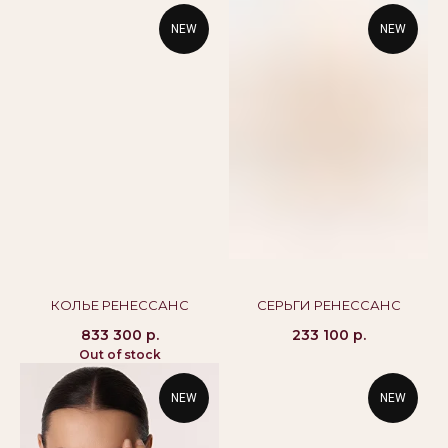
©Alikor, Все права защищены, 1999-2026 ООО
NEW
NEW
«Костромская ювелирная фабрика «АЛЬКОР». ИНН
4401058848,
ОГРН 1054408721355
КАТАЛОГ
ПОКУПАТЕЛЯМ
Кольца
Вопросы и ответы
Серьги
Доставка и оплата
Подвески
Проверка подлинности
Гарантия
Колье
Браслеты
КОЛЬЕ РЕНЕССАНС
СЕРЬГИ РЕНЕССАНС
833 300
р.
233 100
р.
КОНТАКТЫ
Out of stock
8 800 444 10 79
alikor@alikor.com
NEW
NEW