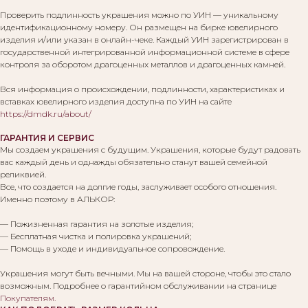
Проверить подлинность украшения можно по УИН — уникальному
идентификационному номеру. Он размещен на бирке ювелирного
изделия и/или указан в онлайн-чеке. Каждый УИН зарегистрирован в
государственной интегрированной информационной системе в сфере
контроля за оборотом драгоценных металлов и драгоценных камней.
Вся информация о происхождении, подлинности, характеристиках и
вставках ювелирного изделия доступна по УИН на сайте
https://dmdk.ru/about/
ГАРАНТИЯ И СЕРВИС
Мы создаем украшения с будущим. Украшения, которые будут радовать
вас каждый день и однажды обязательно станут вашей семейной
реликвией.
Все, что создается на долгие годы, заслуживает особого отношения.
Именно поэтому в АЛЬКОР:
— Пожизненная гарантия на золотые изделия;
— Бесплатная чистка и полировка украшений;
— Помощь в уходе и индивидуальное сопровождение.
Украшения могут быть вечными. Мы на вашей стороне, чтобы это стало
Вам могут понравиться:
возможным. Подробнее о гарантийном обслуживании на странице
Покупателям
.