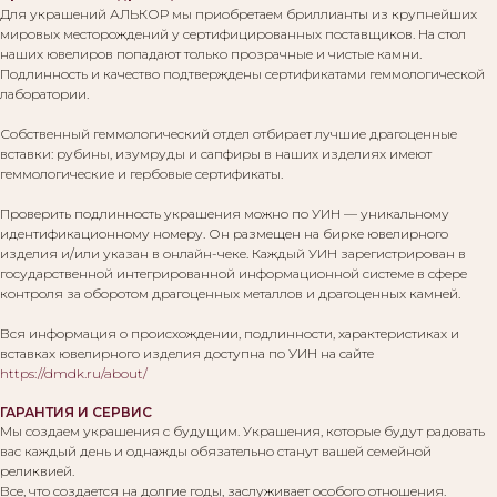
Для украшений АЛЬКОР мы приобретаем бриллианты из крупнейших
мировых месторождений у сертифицированных поставщиков. На стол
наших ювелиров попадают только прозрачные и чистые камни.
Подлинность и качество подтверждены сертификатами геммологической
лаборатории.
Собственный геммологический отдел отбирает лучшие драгоценные
вставки: рубины, изумруды и сапфиры в наших изделиях имеют
геммологические и гербовые сертификаты.
Проверить подлинность украшения можно по УИН — уникальному
идентификационному номеру. Он размещен на бирке ювелирного
изделия и/или указан в онлайн-чеке. Каждый УИН зарегистрирован в
государственной интегрированной информационной системе в сфере
контроля за оборотом драгоценных металлов и драгоценных камней.
Вся информация о происхождении, подлинности, характеристиках и
вставках ювелирного изделия доступна по УИН на сайте
https://dmdk.ru/about/
ГАРАНТИЯ И СЕРВИС
Мы создаем украшения с будущим. Украшения, которые будут радовать
вас каждый день и однажды обязательно станут вашей семейной
реликвией.
Все, что создается на долгие годы, заслуживает особого отношения.