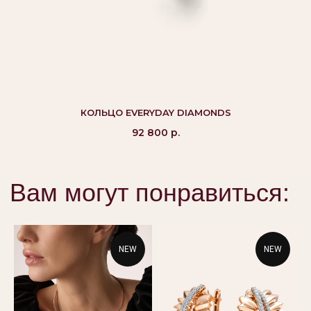
©Alikor, Все права защищены, 1999-2026 ООО
«Костромская ювелирная фабрика «АЛЬКОР». ИНН
4401058848,
КОЛЬЦО EVERYDAY DIAMONDS
ОГРН 1054408721355
92 800
р.
КАТАЛОГ
ПОКУПАТЕЛЯМ
Кольца
Вопросы и ответы
Серьги
Доставка и оплата
Подвески
Проверка подлинности
NEW
NEW
Гарантия
Колье
Браслеты
КОНТАКТЫ