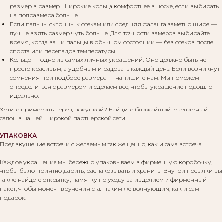
размер в размер. Широкие кольца комфортнее в носке, если выбирать
на полразмера больше.
Если пальцы склонны к отекам или средняя фаланга заметно шире —
Вам могут понравиться:
лучше взять размер чуть больше. Для точности замеров выбирайте
время, когда ваши пальцы в обычном состоянии — без отеков после
спорта или перепадов температуры.
Кольцо — одно из самых личных украшений. Оно должно быть не
просто красивым, а удобным и радовать каждый день. Если возникнут
сомнения при подборе размера — напишите нам. Мы поможем
определиться с размером и сделаем всё, чтобы украшение подошло
идеально.
Хотите примерить перед покупкой? Найдите ближайший ювелирный
салон в нашей широкой партнерской сети.
УПАКОВКА
Предвкушение встречи с желаемым так же ценно, как и сама встреча.
Каждое украшение мы бережно упаковываем в фирменную коробочку,
чтобы было приятно дарить, распаковывать и хранить! Внутри посылки вы
также найдете открытку, памятку по уходу за изделием и фирменный
пакет, чтобы момент вручения стал таким же волнующим, как и сам
подарок.