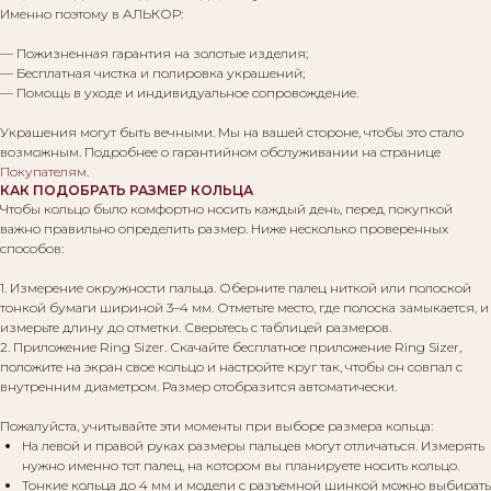
Именно поэтому в АЛЬКОР:
— Пожизненная гарантия на золотые изделия;
— Бесплатная чистка и полировка украшений;
— Помощь в уходе и индивидуальное сопровождение.
Украшения могут быть вечными. Мы на вашей стороне, чтобы это стало
возможным. Подробнее о гарантийном обслуживании на странице
Покупателям
.
КАК ПОДОБРАТЬ РАЗМЕР КОЛЬЦА
Чтобы кольцо было комфортно носить каждый день, перед покупкой
важно правильно определить размер. Ниже несколько проверенных
способов:
1. Измерение окружности пальца. Оберните палец ниткой или полоской
тонкой бумаги шириной 3–4 мм. Отметьте место, где полоска замыкается, и
измерьте длину до отметки. Сверьтесь с таблицей размеров.
2. Приложение Ring Sizer. Скачайте бесплатное приложение Ring Sizer,
положите на экран свое кольцо и настройте круг так, чтобы он совпал с
внутренним диаметром. Размер отобразится автоматически.
Пожалуйста, учитывайте эти моменты при выборе размера кольца:
На левой и правой руках размеры пальцев могут отличаться. Измерять
нужно именно тот палец, на котором вы планируете носить кольцо.
Тонкие кольца до 4 мм и модели с разъемной шинкой можно выбирать