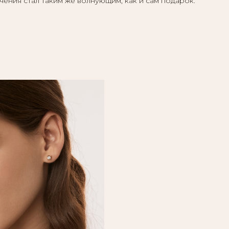
чения стал таким же волнующим, как и сам подарок.