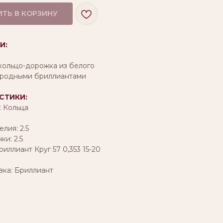
ТЬ В КОРЗИНУ
И:
кольцо-дорожка из белого
иродными бриллиантами
СТИКИ:
: Кольца
лия: 2.5
и: 2.5
риллиант Круг 57 0,353 15-20
вка: Бриллиант