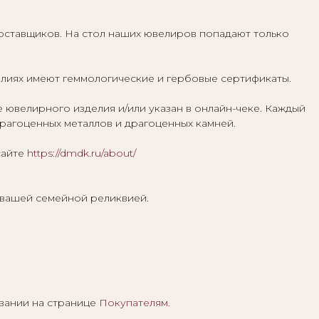
ставщиков. На стол наших ювелиров попадают только
елиях имеют геммологические и гербовые сертификаты.
велирного изделия и/или указан в онлайн-чеке. Каждый
агоценных металлов и драгоценных камней.
сайте
https://dmdk.ru/about/
 вашей семейной реликвией.
вании на странице
Покупателям
.