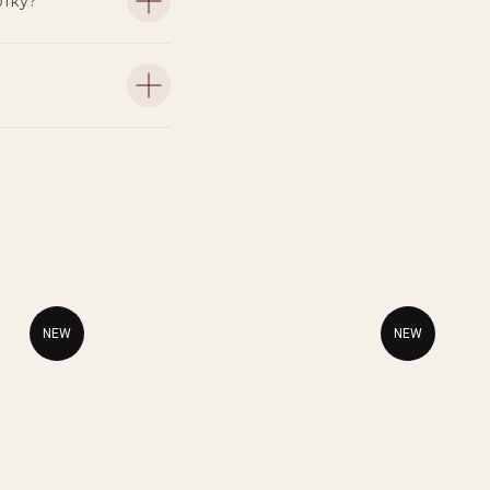
отку?
NEW
NEW