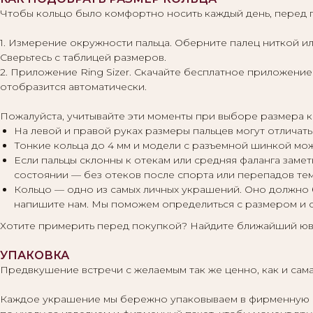
Чтобы кольцо было комфортно носить каждый день, перед 
1. Измерение окружности пальца. Оберните палец ниткой ил
Сверьтесь с таблицей размеров.
2. Приложение Ring Sizer. Скачайте бесплатное приложение 
отобразится автоматически.
Пожалуйста, учитывайте эти моменты при выборе размера к
На левой и правой руках размеры пальцев могут отличать
Тонкие кольца до 4 мм и модели с разъемной шинкой мо
Если пальцы склонны к отекам или средняя фаланга заме
состоянии — без отеков после спорта или перепадов те
Кольцо — одно из самых личных украшений. Оно должно 
напишите нам. Мы поможем определиться с размером и 
Хотите примерить перед покупкой? Найдите ближайший юв
УПАКОВКА
Предвкушение встречи с желаемым так же ценно, как и сама
Каждое украшение мы бережно упаковываем в фирменную кор