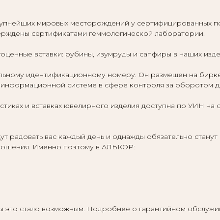
упнейших мировых месторождений у сертифицированных по
верждены сертификатами геммологической лаборатории.
оценные вставки: рубины, изумруды и сапфиры в наших изд
ному идентификационному номеру. Он размещен на бирке ю
информационной системе в сфере контроля за оборотом др
тиках и вставках ювелирного изделия доступна по УИН на 
т радовать вас каждый день и однажды обязательно станут
отношения. Именно поэтому в АЛЬКОР:
бы это стало возможным. Подробнее о гарантийном обслужи