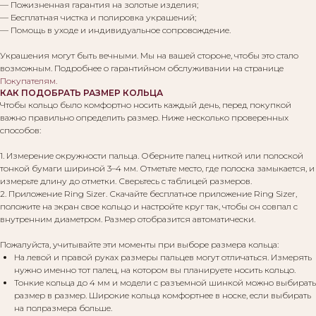
— Пожизненная гарантия на золотые изделия;
— Бесплатная чистка и полировка украшений;
— Помощь в уходе и индивидуальное сопровождение.
Украшения могут быть вечными. Мы на вашей стороне, чтобы это стало
возможным. Подробнее о гарантийном обслуживании на странице
Покупателям
.
КАК ПОДОБРАТЬ РАЗМЕР КОЛЬЦА
Чтобы кольцо было комфортно носить каждый день, перед покупкой
важно правильно определить размер. Ниже несколько проверенных
способов:
1. Измерение окружности пальца. Оберните палец ниткой или полоской
тонкой бумаги шириной 3–4 мм. Отметьте место, где полоска замыкается, и
измерьте длину до отметки. Сверьтесь с таблицей размеров.
2. Приложение Ring Sizer. Скачайте бесплатное приложение Ring Sizer,
положите на экран свое кольцо и настройте круг так, чтобы он совпал с
внутренним диаметром. Размер отобразится автоматически.
Пожалуйста, учитывайте эти моменты при выборе размера кольца:
На левой и правой руках размеры пальцев могут отличаться. Измерять
нужно именно тот палец, на котором вы планируете носить кольцо.
Тонкие кольца до 4 мм и модели с разъемной шинкой можно выбирать
размер в размер. Широкие кольца комфортнее в носке, если выбирать
на полразмера больше.