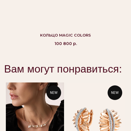
©Alikor, Все права защищены, 1999-2026 ООО
«Костромская ювелирная фабрика «АЛЬКОР». ИНН
КОЛЬЦО MAGIC COLORS
4401058848,
ОГРН 1054408721355
100 800
р.
КАТАЛОГ
ПОКУПАТЕЛЯМ
Кольца
Вопросы и ответы
Серьги
Доставка и оплата
Подвески
Проверка подлинности
NEW
NEW
Гарантия
Колье
Браслеты
КОНТАКТЫ
8 800 444 10 79