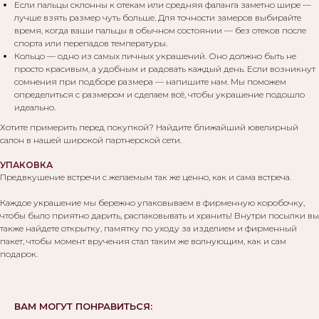
Если пальцы склонны к отекам или средняя фаланга заметно шире —
лучше взять размер чуть больше. Для точности замеров выбирайте
Вам могут понравиться:
время, когда ваши пальцы в обычном состоянии — без отеков после
спорта или перепадов температуры.
Кольцо — одно из самых личных украшений. Оно должно быть не
просто красивым, а удобным и радовать каждый день. Если возникнут
сомнения при подборе размера — напишите нам. Мы поможем
определиться с размером и сделаем всё, чтобы украшение подошло
идеально.
Хотите примерить перед покупкой? Найдите ближайший ювелирный
салон в нашей широкой партнерской сети.
УПАКОВКА
Предвкушение встречи с желаемым так же ценно, как и сама встреча.
Каждое украшение мы бережно упаковываем в фирменную коробочку,
чтобы было приятно дарить, распаковывать и хранить! Внутри посылки вы
также найдете открытку, памятку по уходу за изделием и фирменный
пакет, чтобы момент вручения стал таким же волнующим, как и сам
подарок.
ВАМ МОГУТ ПОНРАВИТЬСЯ: