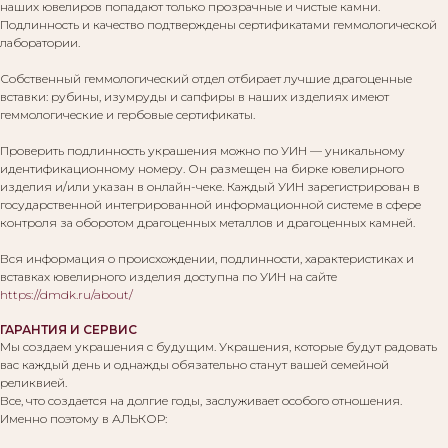
наших ювелиров попадают только прозрачные и чистые камни.
Подлинность и качество подтверждены сертификатами геммологической
лаборатории.
Собственный геммологический отдел отбирает лучшие драгоценные
вставки: рубины, изумруды и сапфиры в наших изделиях имеют
геммологические и гербовые сертификаты.
Проверить подлинность украшения можно по УИН — уникальному
идентификационному номеру. Он размещен на бирке ювелирного
изделия и/или указан в онлайн-чеке. Каждый УИН зарегистрирован в
государственной интегрированной информационной системе в сфере
контроля за оборотом драгоценных металлов и драгоценных камней.
Вся информация о происхождении, подлинности, характеристиках и
вставках ювелирного изделия доступна по УИН на сайте
https://dmdk.ru/about/
ГАРАНТИЯ И СЕРВИС
Мы создаем украшения с будущим. Украшения, которые будут радовать
вас каждый день и однажды обязательно станут вашей семейной
реликвией.
Все, что создается на долгие годы, заслуживает особого отношения.
Именно поэтому в АЛЬКОР: