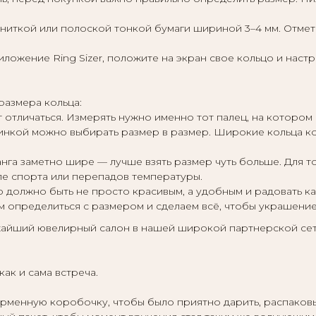
ниткой или полоской тонкой бумаги шириной 3–4 мм. Отметьт
иложение Ring Sizer, положите на экран свое кольцо и настр
размера кольца:
 отличаться. Измерять нужно именно тот палец, на котором 
шинкой можно выбирать размер в размер. Широкие кольца к
анга заметно шире — лучше взять размер чуть больше. Для 
ле спорта или перепадов температуры.
 должно быть не просто красивым, а удобным и радовать к
 определиться с размером и сделаем всё, чтобы украшени
жайший ювелирный салон в нашей широкой партнерской се
ак и сама встреча.
енную коробочку, чтобы было приятно дарить, распаковыв