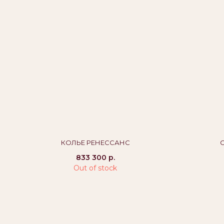
КАТАЛОГ
О БРЕНДЕ
ПО
Кольца
История
Воп
Серьги
Вакансии
Дос
КОЛЬЕ РЕНЕССАНС
Подвески
Блог
Про
Гар
Колье
Контакты
833 300
р.
Где купить
Out of stock
Браслеты
Оптовым партнерам