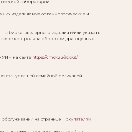
гической лаборатории.
наших изделиях имеют геммологические и
а бирке ювелирного изделия и/или указан в
 сфере контроля за оборотом драгоценных
о УИН на сайте
https://dmdk.ru/about/
но станут вашей семейной реликвией.
м обслуживании на странице
Покупателям
.
иже несколько проверенных способов: