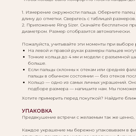
1. Измерение окружности пальца. Оберните палец 
длину до отметки. Сверьтесь с таблицей размеров.
2. Приложение Ring Sizer. Скачайте бесплатное пр
диаметром. Размер отобразится автоматически.
Пожалуйста, учитывайте эти моменты при выборе 
На левой и правой руках размеры пальцев могут
Тонкие кольца до 4 мм и модели с разъемной 
больше.
Если пальцы склонны к отекам или средняя фал
пальцы в обычном состоянии — без отеков пос
Кольцо — одно из самых личных украшений. Оно
подборе размера — напишите нам. Мы поможем
Хотите примерить перед покупкой? Найдите бли
УПАКОВКА
Предвкушение встречи с желаемым так же ценно, к
Каждое украшение мы бережно упаковываем в фирм