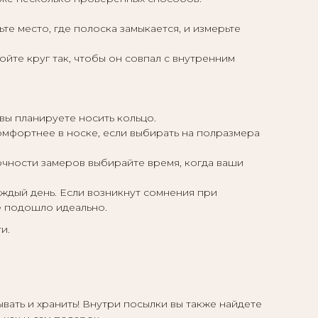
е место, где полоска замыкается, и измерьте
ойте круг так, чтобы он совпал с внутренним
вы планируете носить кольцо.
омфортнее в носке, если выбирать на полразмера
точности замеров выбирайте время, когда ваши
аждый день. Если возникнут сомнения при
е подошло идеально.
ти.
ать и хранить! Внутри посылки вы также найдете