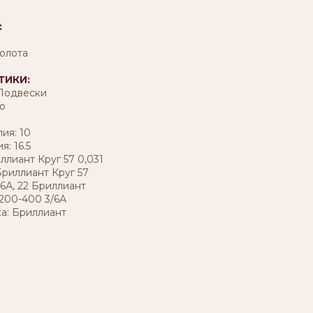
:
олота
ТИКИ:
 Подвески
о
ия: 10
: 16.5
ллиант Круг 57 0,031
 Бриллиант Круг 57
/6А, 22 Бриллиант
 200-400 3/6А
ка: Бриллиант