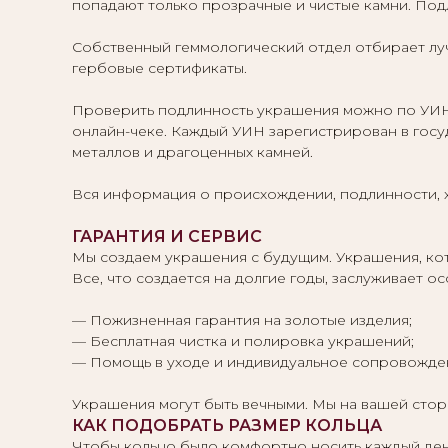
попадают только прозрачные и чистые камни. По
Собственный геммологический отдел отбирает луч
гербовые сертификаты.
Проверить подлинность украшения можно по УИН 
онлайн-чеке. Каждый УИН зарегистрирован в гос
металлов и драгоценных камней.
Вся информация о происхождении, подлинности, х
ГАРАНТИЯ И СЕРВИС
Мы создаем украшения с будущим. Украшения, кот
Все, что создается на долгие годы, заслуживает
— Пожизненная гарантия на золотые изделия;
— Бесплатная чистка и полировка украшений;
— Помощь в уходе и индивидуальное сопровожде
Украшения могут быть вечными. Мы на вашей сто
КАК ПОДОБРАТЬ РАЗМЕР КОЛЬЦА
Чтобы кольцо было комфортно носить каждый ден