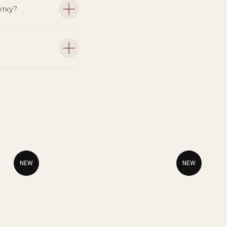
отку?
NEW
NEW