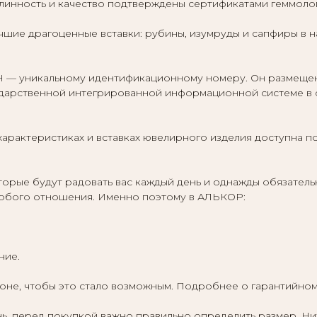
длинность и качество подтверждены сертификатами геммоло
шие драгоценные вставки: рубины, изумруды и сапфиры в 
— уникальному идентификационному номеру. Он размещен н
ударственной интегрированной информационной системе в
арактеристиках и вставках ювелирного изделия доступна п
орые будут радовать вас каждый день и однажды обязатель
 особого отношения. Именно поэтому в АЛЬКОР:
ние.
роне, чтобы это стало возможным. Подробнее о гарантийно
ь, перед покупкой важно правильно определить размер. Н