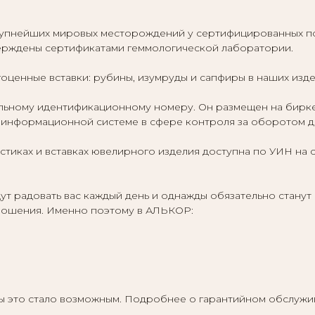
упнейших мировых месторождений у сертифицированных по
верждены сертификатами геммологической лаборатории.
оценные вставки: рубины, изумруды и сапфиры в наших изд
ному идентификационному номеру. Он размещен на бирке ю
информационной системе в сфере контроля за оборотом др
тиках и вставках ювелирного изделия доступна по УИН на 
т радовать вас каждый день и однажды обязательно станут
отношения. Именно поэтому в АЛЬКОР:
бы это стало возможным. Подробнее о гарантийном обслужи