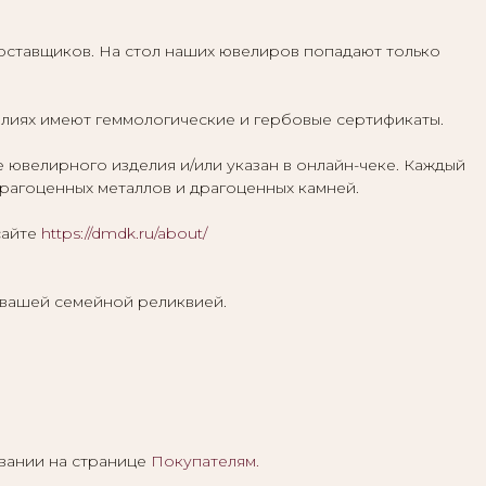
ставщиков. На стол наших ювелиров попадают только
елиях имеют геммологические и гербовые сертификаты.
велирного изделия и/или указан в онлайн-чеке. Каждый
агоценных металлов и драгоценных камней.
сайте
https://dmdk.ru/about/
 вашей семейной реликвией.
вании на странице
Покупателям
.