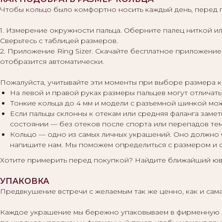
Чтобы кольцо было комфортно носить каждый день, перед 
1. Измерение окружности пальца. Оберните палец ниткой ил
Сверьтесь с таблицей размеров.
2. Приложение Ring Sizer. Скачайте бесплатное приложение 
отобразится автоматически.
Пожалуйста, учитывайте эти моменты при выборе размера к
На левой и правой руках размеры пальцев могут отличать
Тонкие кольца до 4 мм и модели с разъемной шинкой мо
Если пальцы склонны к отекам или средняя фаланга заме
состоянии — без отеков после спорта или перепадов те
Кольцо — одно из самых личных украшений. Оно должно 
напишите нам. Мы поможем определиться с размером и 
Хотите примерить перед покупкой? Найдите ближайший юв
УПАКОВКА
Предвкушение встречи с желаемым так же ценно, как и сама
Каждое украшение мы бережно упаковываем в фирменную кор