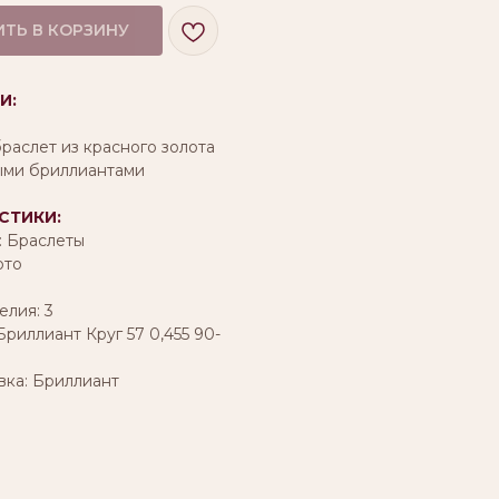
ТЬ В КОРЗИНУ
И:
раслет из красного золота
ыми бриллиантами
СТИКИ:
: Браслеты
ото
лия: 3
Бриллиант Круг 57 0,455 90-
вка: Бриллиант