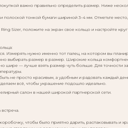
покупкой важно правильно определить размер. Ниже неско
и полоской тонкой бумаги шириной 3–4 мм. Отметьте место, 
Ring Sizer, положите на экран свое кольцо и настройте кру
ольца:
ся. Измерять нужно именно тот палец, на котором вы планир
жно выбирать размер в размер. Широкие кольца комфортнее
тно шире — лучше взять размер чуть больше. Для точности 
мпературы.
быть не просто красивым, а удобным и радовать каждый ден
сделаем всё, чтобы украшение подошло идеально.
елирный салон в нашей широкой партнерской сети.
 встреча.
обочку, чтобы было приятно дарить, распаковывать и хран