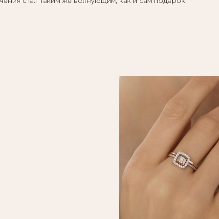
чения стал таким же волнующим, как и сам подарок.