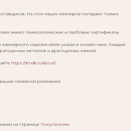
ставщиков. На стол наших ювелиров попадают только
елиях имеют геммологические и гербовые сертификаты.
велирного изделия и/или указан в онлайн-чеке. Каждый
агоценных металлов и драгоценных камней.
сайте
https://dmdk.ru/about/
 вашей семейной реликвией.
вании на странице
Покупателям
.