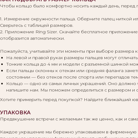
Чтобы кольцо было комфортно носить каждый день, перед 
1. Измерение окружности пальца. Оберните палец ниткой ил
Сверьтесь с таблицей размеров.
2. Приложение Ring Sizer. Скачайте бесплатное приложение 
отобразится автоматически.
Пожалуйста, учитывайте эти моменты при выборе размера к
На левой и правой руках размеры пальцев могут отличать
Тонкие кольца до 4 мм и модели с разъемной шинкой мо
Если пальцы склонны к отекам или средняя фаланга заме
состоянии — без отеков после спорта или перепадов те
Кольцо — одно из самых личных украшений. Оно должно 
напишите нам. Мы поможем определиться с размером и 
Хотите примерить перед покупкой? Найдите ближайший юв
УПАКОВКА
Предвкушение встречи с желаемым так же ценно, как и сама
Каждое украшение мы бережно упаковываем в фирменную кор