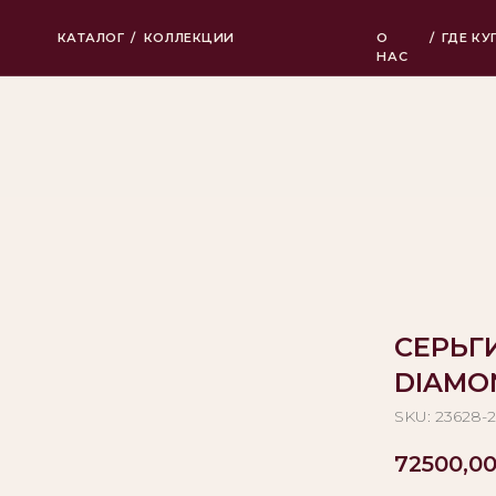
КАТАЛОГ
/
КОЛЛЕКЦИИ
О
/
ГДЕ КУПИТЬ
НАС
СЕРЬГ
DIAMO
SKU:
23628-
72500,0