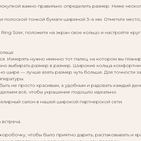
покупкой важно правильно определить размер. Ниже неско
и полоской тонкой бумаги шириной 3–4 мм. Отметьте место, 
Ring Sizer, положите на экран свое кольцо и настройте кру
ольца:
ся. Измерять нужно именно тот палец, на котором вы планир
жно выбирать размер в размер. Широкие кольца комфортнее
тно шире — лучше взять размер чуть больше. Для точности 
мпературы.
быть не просто красивым, а удобным и радовать каждый ден
сделаем всё, чтобы украшение подошло идеально.
елирный салон в нашей широкой партнерской сети.
 встреча.
обочку, чтобы было приятно дарить, распаковывать и хран