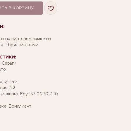
ТЬ В КОРЗИНУ
И:
ты на винтовом замке из
та с бриллиантами
СТИКИ:
: Серьги
ото
лия: 4.2
ия: 4.2
риллиант Круг 57 0,270 7-10
вка: Бриллиант