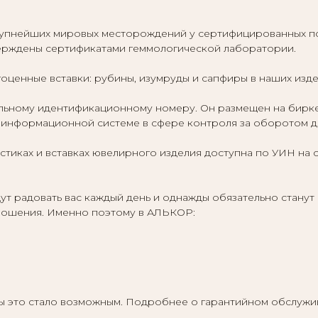
упнейших мировых месторождений у сертифицированных по
верждены сертификатами геммологической лаборатории.
оценные вставки: рубины, изумруды и сапфиры в наших изд
ному идентификационному номеру. Он размещен на бирке ю
информационной системе в сфере контроля за оборотом др
тиках и вставках ювелирного изделия доступна по УИН на 
т радовать вас каждый день и однажды обязательно станут
отношения. Именно поэтому в АЛЬКОР:
бы это стало возможным. Подробнее о гарантийном обслужи