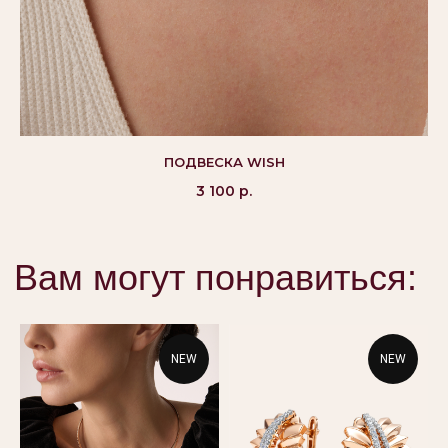
©Alikor, Все права защищены, 1999-2026 ООО
«Костромская ювелирная фабрика «АЛЬКОР». ИНН
4401058848,
ПОДВЕСКА WISH
ОГРН 1054408721355
3 100
р.
КАТАЛОГ
ПОКУПАТЕЛЯМ
Кольца
Вопросы и ответы
Серьги
Доставка и оплата
Подвески
Проверка подлинности
NEW
NEW
Гарантия
Колье
Браслеты
КОНТАКТЫ