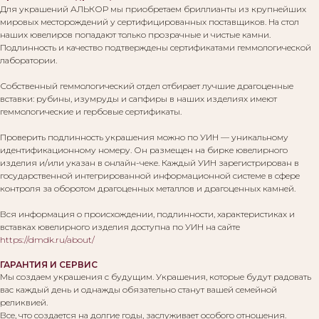
Для украшений АЛЬКОР мы приобретаем бриллианты из крупнейших
мировых месторождений у сертифицированных поставщиков. На стол
наших ювелиров попадают только прозрачные и чистые камни.
Подлинность и качество подтверждены сертификатами геммологической
лаборатории.
Собственный геммологический отдел отбирает лучшие драгоценные
вставки: рубины, изумруды и сапфиры в наших изделиях имеют
геммологические и гербовые сертификаты.
Проверить подлинность украшения можно по УИН — уникальному
идентификационному номеру. Он размещен на бирке ювелирного
изделия и/или указан в онлайн-чеке. Каждый УИН зарегистрирован в
государственной интегрированной информационной системе в сфере
контроля за оборотом драгоценных металлов и драгоценных камней.
Вся информация о происхождении, подлинности, характеристиках и
вставках ювелирного изделия доступна по УИН на сайте
https://dmdk.ru/about/
ГАРАНТИЯ И СЕРВИС
Мы создаем украшения с будущим. Украшения, которые будут радовать
вас каждый день и однажды обязательно станут вашей семейной
реликвией.
Все, что создается на долгие годы, заслуживает особого отношения.