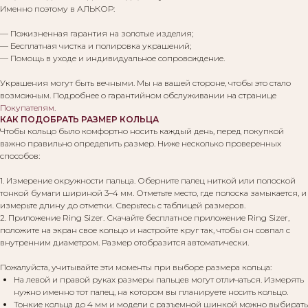
Именно поэтому в АЛЬКОР:
— Пожизненная гарантия на золотые изделия;
— Бесплатная чистка и полировка украшений;
— Помощь в уходе и индивидуальное сопровождение.
Украшения могут быть вечными. Мы на вашей стороне, чтобы это стало
возможным. Подробнее о гарантийном обслуживании на странице
Покупателям
.
КАК ПОДОБРАТЬ РАЗМЕР КОЛЬЦА
Чтобы кольцо было комфортно носить каждый день, перед покупкой
важно правильно определить размер. Ниже несколько проверенных
способов:
1. Измерение окружности пальца. Оберните палец ниткой или полоской
тонкой бумаги шириной 3–4 мм. Отметьте место, где полоска замыкается, и
измерьте длину до отметки. Сверьтесь с таблицей размеров.
2. Приложение Ring Sizer. Скачайте бесплатное приложение Ring Sizer,
положите на экран свое кольцо и настройте круг так, чтобы он совпал с
внутренним диаметром. Размер отобразится автоматически.
Пожалуйста, учитывайте эти моменты при выборе размера кольца:
На левой и правой руках размеры пальцев могут отличаться. Измерять
нужно именно тот палец, на котором вы планируете носить кольцо.
Тонкие кольца до 4 мм и модели с разъемной шинкой можно выбирать