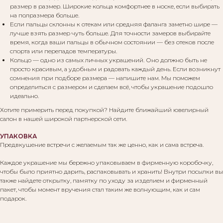
размер в размер. Широкие кольца комфортнее в носке, если выбирать
на полразмера больше.
Если пальцы склонны к отекам или средняя фаланга заметно шире —
Вам могут понравиться:
лучше взять размер чуть больше. Для точности замеров выбирайте
время, когда ваши пальцы в обычном состоянии — без отеков после
спорта или перепадов температуры.
Кольцо — одно из самых личных украшений. Оно должно быть не
просто красивым, а удобным и радовать каждый день. Если возникнут
сомнения при подборе размера — напишите нам. Мы поможем
определиться с размером и сделаем всё, чтобы украшение подошло
идеально.
Хотите примерить перед покупкой? Найдите ближайший ювелирный
салон в нашей широкой партнерской сети.
УПАКОВКА
Предвкушение встречи с желаемым так же ценно, как и сама встреча.
Каждое украшение мы бережно упаковываем в фирменную коробочку,
чтобы было приятно дарить, распаковывать и хранить! Внутри посылки вы
также найдете открытку, памятку по уходу за изделием и фирменный
пакет, чтобы момент вручения стал таким же волнующим, как и сам
подарок.