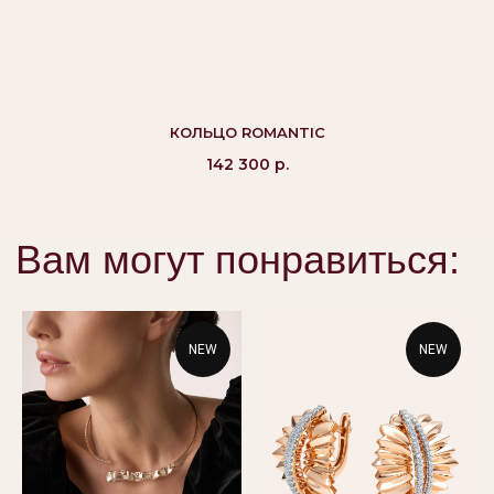
©Alikor, Все права защищены, 1999-2026 ООО
«Костромская ювелирная фабрика «АЛЬКОР». ИНН
КОЛЬЦО ROMANTIC
4401058848,
ОГРН 1054408721355
142 300
р.
КАТАЛОГ
ПОКУПАТЕЛЯМ
Кольца
Вопросы и ответы
Серьги
Доставка и оплата
Подвески
Проверка подлинности
NEW
NEW
Гарантия
Колье
Браслеты
КОНТАКТЫ
8 800 444 10 79