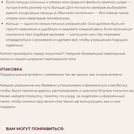
Если пальцы склонны к отекам или средняя фаланга заметно шире —
лучше взять размер чуть больше. Для точности замеров выбирайте
Вам могут понравиться:
время, когда ваши пальцы в обычном состоянии — без отеков после
спорта или перепадов температуры.
Кольцо — одно из самых личных украшений. Оно должно быть не
просто красивым, а удобным и радовать каждый день. Если возникнут
сомнения при подборе размера — напишите нам. Мы поможем
определиться с размером и сделаем всё, чтобы украшение подошло
идеально.
Хотите примерить перед покупкой? Найдите ближайший ювелирный
салон в нашей широкой партнерской сети.
УПАКОВКА
Предвкушение встречи с желаемым так же ценно, как и сама встреча.
Каждое украшение мы бережно упаковываем в фирменную коробочку,
чтобы было приятно дарить, распаковывать и хранить! Внутри посылки вы
также найдете открытку, памятку по уходу за изделием и фирменный
пакет, чтобы момент вручения стал таким же волнующим, как и сам
подарок.
ВАМ МОГУТ ПОНРАВИТЬСЯ: