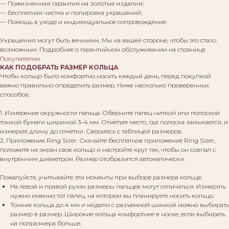
— Пожизненная гарантия на золотые изделия;
— Бесплатная чистка и полировка украшений;
— Помощь в уходе и индивидуальное сопровождение.
Украшения могут быть вечными. Мы на вашей стороне, чтобы это стало
возможным. Подробнее о гарантийном обслуживании на странице
Покупателям
.
КАК ПОДОБРАТЬ РАЗМЕР КОЛЬЦА
Чтобы кольцо было комфортно носить каждый день, перед покупкой
важно правильно определить размер. Ниже несколько проверенных
способов:
1. Измерение окружности пальца. Оберните палец ниткой или полоской
тонкой бумаги шириной 3–4 мм. Отметьте место, где полоска замыкается, и
измерьте длину до отметки. Сверьтесь с таблицей размеров.
2. Приложение Ring Sizer. Скачайте бесплатное приложение Ring Sizer,
положите на экран свое кольцо и настройте круг так, чтобы он совпал с
внутренним диаметром. Размер отобразится автоматически.
Пожалуйста, учитывайте эти моменты при выборе размера кольца:
На левой и правой руках размеры пальцев могут отличаться. Измерять
нужно именно тот палец, на котором вы планируете носить кольцо.
Тонкие кольца до 4 мм и модели с разъемной шинкой можно выбирать
размер в размер. Широкие кольца комфортнее в носке, если выбирать
на полразмера больше.