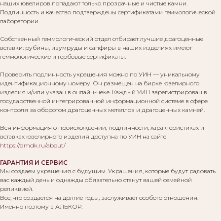
наших ювелиров попадают только прозрачные и чистые камни.
Подлинность и качество подтверждены сертификатами геммологической
лаборатории.
Собственный геммологический отдел отбирает лучшие драгоценные
вставки: рубины, изумруды и сапфиры в наших изделиях имеют
геммологические и гербовые сертификаты.
Проверить подлинность украшения можно по УИН — уникальному
идентификационному номеру. Он размещен на бирке ювелирного
изделия и/или указан в онлайн-чеке. Каждый УИН зарегистрирован в
государственной интегрированной информационной системе в сфере
контроля за оборотом драгоценных металлов и драгоценных камней.
Вся информация о происхождении, подлинности, характеристиках и
вставках ювелирного изделия доступна по УИН на сайте
https://dmdk.ru/about/
ГАРАНТИЯ И СЕРВИС
Мы создаем украшения с будущим. Украшения, которые будут радовать
вас каждый день и однажды обязательно станут вашей семейной
реликвией.
Все, что создается на долгие годы, заслуживает особого отношения.
Именно поэтому в АЛЬКОР: