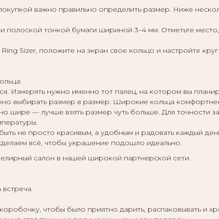
покупкой важно правильно определить размер. Ниже неско
и полоской тонкой бумаги шириной 3–4 мм. Отметьте место, 
Ring Sizer, положите на экран свое кольцо и настройте кру
ольца:
ся. Измерять нужно именно тот палец, на котором вы планир
жно выбирать размер в размер. Широкие кольца комфортнее
тно шире — лучше взять размер чуть больше. Для точности 
мпературы.
быть не просто красивым, а удобным и радовать каждый ден
сделаем всё, чтобы украшение подошло идеально.
елирный салон в нашей широкой партнерской сети.
 встреча.
обочку, чтобы было приятно дарить, распаковывать и хран