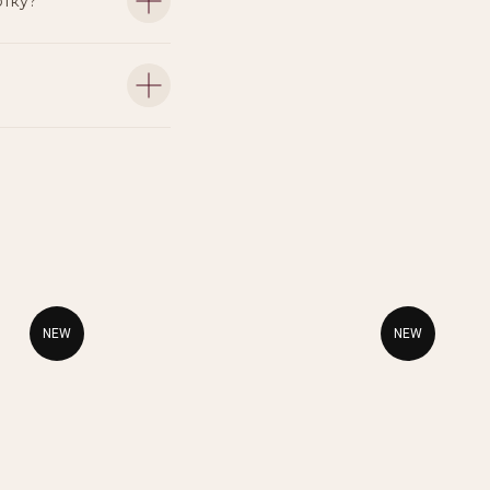
отку?
NEW
NEW