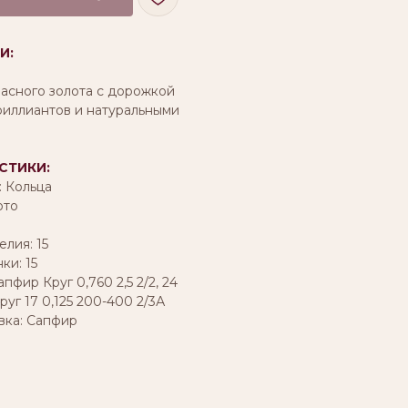
И:
расного золота с дорожкой
риллиантов и натуральными
СТИКИ:
: Кольца
ото
лия: 15
и: 15
апфир Круг 0,760 2,5 2/2, 24
уг 17 0,125 200-400 2/3А
авка: Сапфир