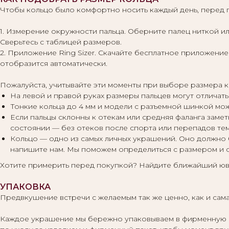
Чтобы кольцо было комфортно носить каждый день, перед 
1. Измерение окружности пальца. Оберните палец ниткой ил
Сверьтесь с таблицей размеров.
2. Приложение Ring Sizer. Скачайте бесплатное приложение 
отобразится автоматически.
Пожалуйста, учитывайте эти моменты при выборе размера к
На левой и правой руках размеры пальцев могут отличать
Тонкие кольца до 4 мм и модели с разъемной шинкой мо
Если пальцы склонны к отекам или средняя фаланга заме
состоянии — без отеков после спорта или перепадов те
Кольцо — одно из самых личных украшений. Оно должно 
напишите нам. Мы поможем определиться с размером и 
Хотите примерить перед покупкой? Найдите ближайший юв
УПАКОВКА
Предвкушение встречи с желаемым так же ценно, как и сама
Каждое украшение мы бережно упаковываем в фирменную кор