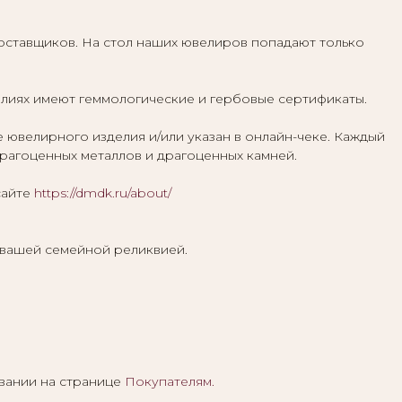
ставщиков. На стол наших ювелиров попадают только
елиях имеют геммологические и гербовые сертификаты.
велирного изделия и/или указан в онлайн-чеке. Каждый
агоценных металлов и драгоценных камней.
сайте
https://dmdk.ru/about/
 вашей семейной реликвией.
вании на странице
Покупателям
.