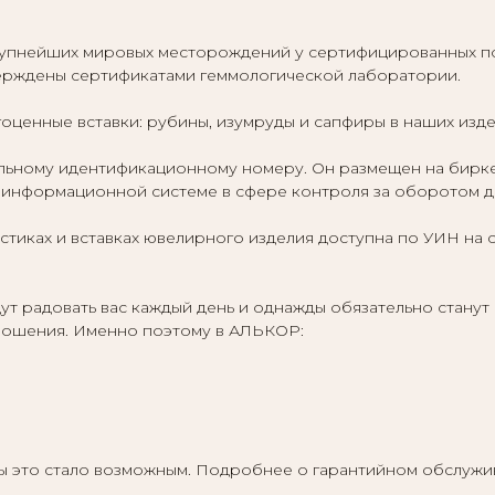
упнейших мировых месторождений у сертифицированных по
верждены сертификатами геммологической лаборатории.
оценные вставки: рубины, изумруды и сапфиры в наших изд
ному идентификационному номеру. Он размещен на бирке ю
информационной системе в сфере контроля за оборотом др
тиках и вставках ювелирного изделия доступна по УИН на 
т радовать вас каждый день и однажды обязательно станут
отношения. Именно поэтому в АЛЬКОР:
бы это стало возможным. Подробнее о гарантийном обслужи