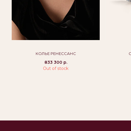
КАТАЛОГ
О БРЕНДЕ
ПО
Кольца
История
Воп
Серьги
Вакансии
Дос
КОЛЬЕ РЕНЕССАНС
Подвески
Блог
Про
833 300
р.
Гар
Колье
Контакты
Out of stock
Где купить
Браслеты
Оптовым партнерам
Политика
©Alikor, Все права защищены, 1999-2026 ООО «Костромская
конфиденциаль
ювелирная фабрика «АЛЬКОР». ИНН 4401058848,
Публичная офер
ОГРН 1054408721355
Бессрочная гар