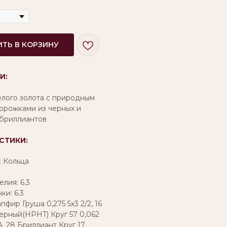
ТЬ В КОРЗИНУ
И:
елого золота с природным
орожками из черных и
бриллиантов
СТИКИ:
: Кольца
лия: 6.3
и: 6.3
апфир Груша 0,275 5х3 2/2, 16
ерный(HPHT) Круг 57 0,062
, 28 Бриллиант Круг 17