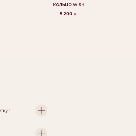
КОЛЬЦО WISH
5 200
р.
отку?