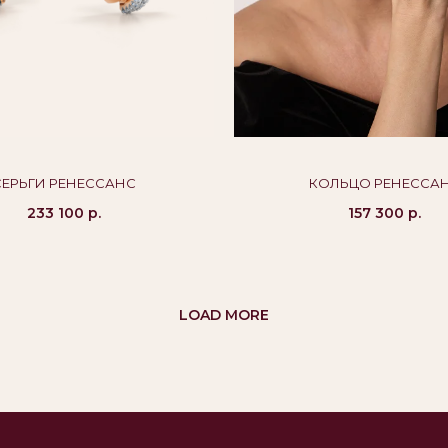
КУПАТЕЛЯМ
КОНТАКТЫ
росы и ответы
8 800 444 10 79
тавка и оплата
alikor@alikor.com
СЕРЬГИ РЕНЕССАНС
КОЛЬЦО РЕНЕССА
верка подлинности
233 100
р.
157 300
р.
антия
LOAD MORE
ности
та
антия