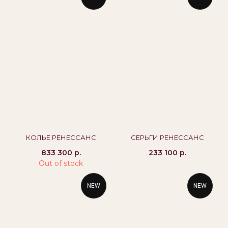
«Костромская ювелирная фабрика «АЛЬКОР». ИНН
4401058848,
ОГРН 1054408721355
КАТАЛОГ
ПОКУПАТЕЛЯМ
Кольца
Вопросы и ответы
Серьги
Доставка и оплата
Подвески
Проверка подлинности
Гарантия
Колье
Браслеты
КОЛЬЕ РЕНЕССАНС
СЕРЬГИ РЕНЕССАНС
833 300
р.
233 100
р.
КОНТАКТЫ
Out of stock
8 800 444 10 79
alikor@alikor.com
NEW
NEW
Политика конфиденциальности