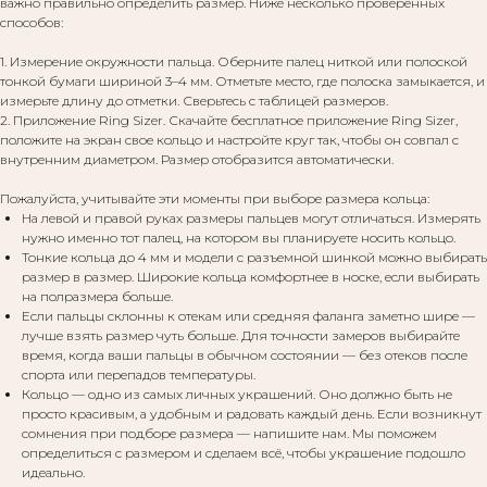
важно правильно определить размер. Ниже несколько проверенных
способов:
1. Измерение окружности пальца. Оберните палец ниткой или полоской
тонкой бумаги шириной 3–4 мм. Отметьте место, где полоска замыкается, и
измерьте длину до отметки. Сверьтесь с таблицей размеров.
2. Приложение Ring Sizer. Скачайте бесплатное приложение Ring Sizer,
положите на экран свое кольцо и настройте круг так, чтобы он совпал с
внутренним диаметром. Размер отобразится автоматически.
Пожалуйста, учитывайте эти моменты при выборе размера кольца:
На левой и правой руках размеры пальцев могут отличаться. Измерять
нужно именно тот палец, на котором вы планируете носить кольцо.
Тонкие кольца до 4 мм и модели с разъемной шинкой можно выбирать
размер в размер. Широкие кольца комфортнее в носке, если выбирать
на полразмера больше.
Если пальцы склонны к отекам или средняя фаланга заметно шире —
лучше взять размер чуть больше. Для точности замеров выбирайте
время, когда ваши пальцы в обычном состоянии — без отеков после
спорта или перепадов температуры.
Кольцо — одно из самых личных украшений. Оно должно быть не
просто красивым, а удобным и радовать каждый день. Если возникнут
сомнения при подборе размера — напишите нам. Мы поможем
определиться с размером и сделаем всё, чтобы украшение подошло
идеально.