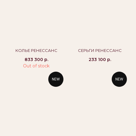
8 800 444 10 79
alikor@alikor.com
Политика конфиденциальности
Публичная оферта
Бессрочная гарантия
КОЛЬЕ РЕНЕССАНС
СЕРЬГИ РЕНЕССАНС
833 300
р.
233 100
р.
Out of stock
NEW
NEW