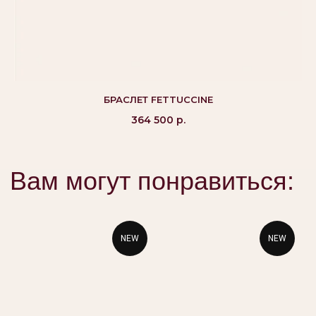
©Alikor, Все права защищены, 1999-2026 ООО
«Костромская ювелирная фабрика «АЛЬКОР». ИНН
БРАСЛЕТ FETTUCCINE
4401058848,
ОГРН 1054408721355
364 500
р.
КАТАЛОГ
ПОКУПАТЕЛЯМ
Кольца
Вопросы и ответы
Серьги
Доставка и оплата
Подвески
Проверка подлинности
NEW
NEW
Гарантия
Колье
Браслеты
КОНТАКТЫ