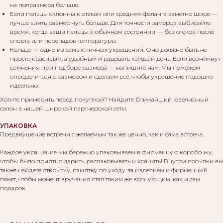
на полразмера больше.
Если пальцы склонны к отекам или средняя фаланга заметно шире —
лучше взять размер чуть больше. Для точности замеров выбирайте
Вам могут понравиться:
время, когда ваши пальцы в обычном состоянии — без отеков после
спорта или перепадов температуры.
Кольцо — одно из самых личных украшений. Оно должно быть не
просто красивым, а удобным и радовать каждый день. Если возникнут
сомнения при подборе размера — напишите нам. Мы поможем
определиться с размером и сделаем всё, чтобы украшение подошло
идеально.
Хотите примерить перед покупкой? Найдите ближайший ювелирный
салон в нашей широкой партнерской сети.
УПАКОВКА
Предвкушение встречи с желаемым так же ценно, как и сама встреча.
Каждое украшение мы бережно упаковываем в фирменную коробочку,
чтобы было приятно дарить, распаковывать и хранить! Внутри посылки вы
также найдете открытку, памятку по уходу за изделием и фирменный
пакет, чтобы момент вручения стал таким же волнующим, как и сам
подарок.