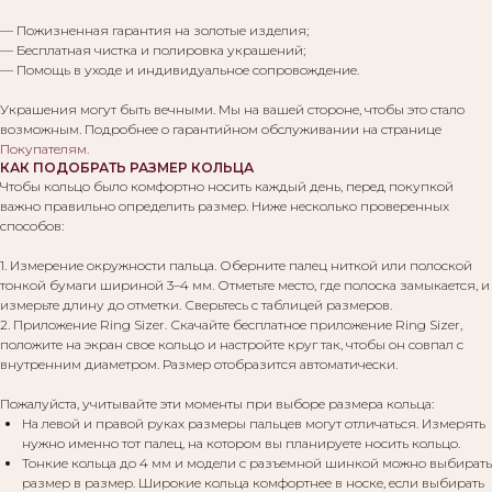
— Пожизненная гарантия на золотые изделия;
— Бесплатная чистка и полировка украшений;
— Помощь в уходе и индивидуальное сопровождение.
Украшения могут быть вечными. Мы на вашей стороне, чтобы это стало
возможным. Подробнее о гарантийном обслуживании на странице
Покупателям
.
КАК ПОДОБРАТЬ РАЗМЕР КОЛЬЦА
Чтобы кольцо было комфортно носить каждый день, перед покупкой
важно правильно определить размер. Ниже несколько проверенных
способов:
1. Измерение окружности пальца. Оберните палец ниткой или полоской
тонкой бумаги шириной 3–4 мм. Отметьте место, где полоска замыкается, и
измерьте длину до отметки. Сверьтесь с таблицей размеров.
2. Приложение Ring Sizer. Скачайте бесплатное приложение Ring Sizer,
положите на экран свое кольцо и настройте круг так, чтобы он совпал с
внутренним диаметром. Размер отобразится автоматически.
Пожалуйста, учитывайте эти моменты при выборе размера кольца:
На левой и правой руках размеры пальцев могут отличаться. Измерять
нужно именно тот палец, на котором вы планируете носить кольцо.
Тонкие кольца до 4 мм и модели с разъемной шинкой можно выбирать
размер в размер. Широкие кольца комфортнее в носке, если выбирать