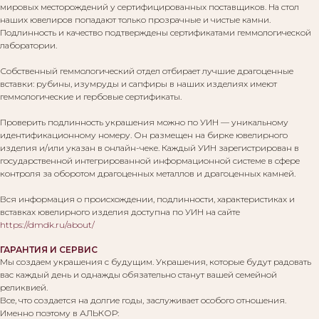
мировых месторождений у сертифицированных поставщиков. На стол
наших ювелиров попадают только прозрачные и чистые камни.
Подлинность и качество подтверждены сертификатами геммологической
лаборатории.
Собственный геммологический отдел отбирает лучшие драгоценные
вставки: рубины, изумруды и сапфиры в наших изделиях имеют
геммологические и гербовые сертификаты.
Проверить подлинность украшения можно по УИН — уникальному
идентификационному номеру. Он размещен на бирке ювелирного
изделия и/или указан в онлайн-чеке. Каждый УИН зарегистрирован в
государственной интегрированной информационной системе в сфере
контроля за оборотом драгоценных металлов и драгоценных камней.
Вся информация о происхождении, подлинности, характеристиках и
вставках ювелирного изделия доступна по УИН на сайте
https://dmdk.ru/about/
ГАРАНТИЯ И СЕРВИС
Мы создаем украшения с будущим. Украшения, которые будут радовать
вас каждый день и однажды обязательно станут вашей семейной
реликвией.
Все, что создается на долгие годы, заслуживает особого отношения.
Именно поэтому в АЛЬКОР: