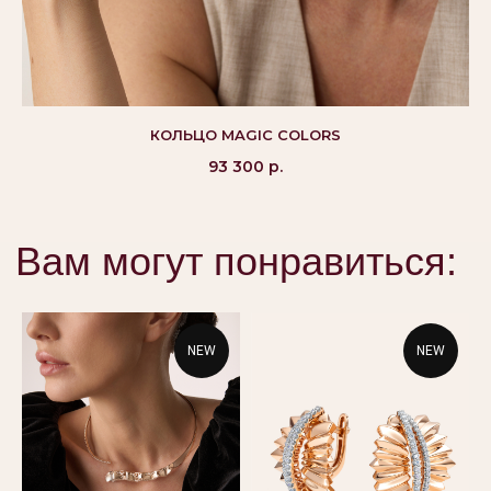
©Alikor, Все права защищены, 1999-2026 ООО
«Костромская ювелирная фабрика «АЛЬКОР». ИНН
КОЛЬЦО MAGIC COLORS
4401058848,
ОГРН 1054408721355
93 300
р.
КАТАЛОГ
ПОКУПАТЕЛЯМ
Кольца
Вопросы и ответы
Серьги
Доставка и оплата
Подвески
Проверка подлинности
NEW
NEW
Гарантия
Колье
Браслеты
КОНТАКТЫ
8 800 444 10 79