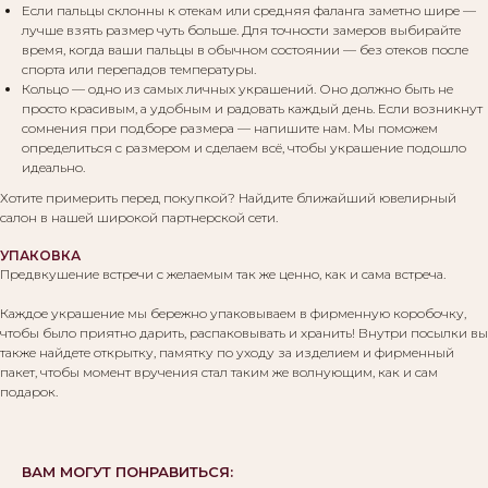
Если пальцы склонны к отекам или средняя фаланга заметно шире —
лучше взять размер чуть больше. Для точности замеров выбирайте
Вам могут понравиться:
время, когда ваши пальцы в обычном состоянии — без отеков после
спорта или перепадов температуры.
Кольцо — одно из самых личных украшений. Оно должно быть не
просто красивым, а удобным и радовать каждый день. Если возникнут
сомнения при подборе размера — напишите нам. Мы поможем
определиться с размером и сделаем всё, чтобы украшение подошло
идеально.
Хотите примерить перед покупкой? Найдите ближайший ювелирный
салон в нашей широкой партнерской сети.
УПАКОВКА
Предвкушение встречи с желаемым так же ценно, как и сама встреча.
Каждое украшение мы бережно упаковываем в фирменную коробочку,
чтобы было приятно дарить, распаковывать и хранить! Внутри посылки вы
также найдете открытку, памятку по уходу за изделием и фирменный
пакет, чтобы момент вручения стал таким же волнующим, как и сам
подарок.
ВАМ МОГУТ ПОНРАВИТЬСЯ: