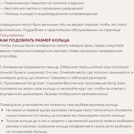
— Пожизненная гарантия на золотые изделия;
— Бесплатная чистка и полировка украшений;
— Помощь в уходе и индивидуальное сопровождение.
Украшения могут быть вечными. Мы на вашей стороне, чтобы это стало
возможным. Подробнее о гарантийном обслуживании на странице
Покупателям
.
КАК ПОДОБРАТЬ РАЗМЕР КОЛЬЦА
Чтобы кольцо было комфортно носить каждый день, перед покупкой
важно правильно определить размер. Ниже несколько проверенных
способов:
1. Измерение окружности пальца. Оберните палец ниткой или полоской
тонкой бумаги шириной 3–4 мм. Отметьте место, где полоска замыкается, и
измерьте длину до отметки. Сверьтесь с таблицей размеров.
2. Приложение Ring Sizer. Скачайте бесплатное приложение Ring Sizer,
положите на экран свое кольцо и настройте круг так, чтобы он совпал с
внутренним диаметром. Размер отобразится автоматически.
Пожалуйста, учитывайте эти моменты при выборе размера кольца:
На левой и правой руках размеры пальцев могут отличаться. Измерять
нужно именно тот палец, на котором вы планируете носить кольцо.
Тонкие кольца до 4 мм и модели с разъемной шинкой можно выбирать
размер в размер. Широкие кольца комфортнее в носке, если выбирать
на полразмера больше.