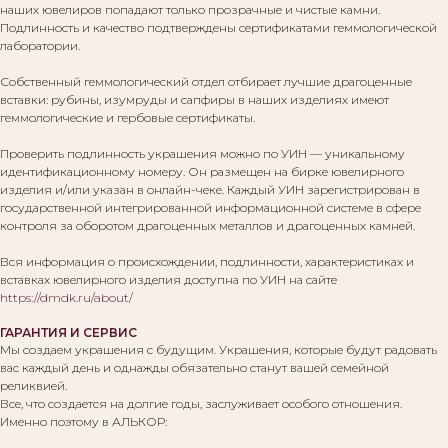
наших ювелиров попадают только прозрачные и чистые камни.
Подлинность и качество подтверждены сертификатами геммологической
лаборатории.
Собственный геммологический отдел отбирает лучшие драгоценные
вставки: рубины, изумруды и сапфиры в наших изделиях имеют
геммологические и гербовые сертификаты.
Проверить подлинность украшения можно по УИН — уникальному
идентификационному номеру. Он размещен на бирке ювелирного
изделия и/или указан в онлайн-чеке. Каждый УИН зарегистрирован в
государственной интегрированной информационной системе в сфере
контроля за оборотом драгоценных металлов и драгоценных камней.
Вся информация о происхождении, подлинности, характеристиках и
вставках ювелирного изделия доступна по УИН на сайте
https://dmdk.ru/about/
ГАРАНТИЯ И СЕРВИС
Мы создаем украшения с будущим. Украшения, которые будут радовать
вас каждый день и однажды обязательно станут вашей семейной
реликвией.
Все, что создается на долгие годы, заслуживает особого отношения.
Именно поэтому в АЛЬКОР: