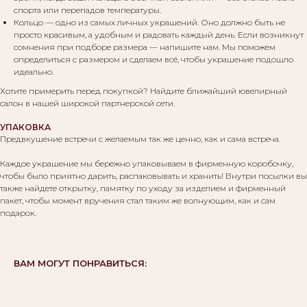
Вам могут понравиться:
спорта или перепадов температуры.
Кольцо — одно из самых личных украшений. Оно должно быть не
просто красивым, а удобным и радовать каждый день. Если возникнут
сомнения при подборе размера — напишите нам. Мы поможем
определиться с размером и сделаем всё, чтобы украшение подошло
идеально.
Хотите примерить перед покупкой? Найдите ближайший ювелирный
салон в нашей широкой партнерской сети.
УПАКОВКА
Предвкушение встречи с желаемым так же ценно, как и сама встреча.
Каждое украшение мы бережно упаковываем в фирменную коробочку,
чтобы было приятно дарить, распаковывать и хранить! Внутри посылки вы
также найдете открытку, памятку по уходу за изделием и фирменный
пакет, чтобы момент вручения стал таким же волнующим, как и сам
подарок.
ВАМ МОГУТ ПОНРАВИТЬСЯ: