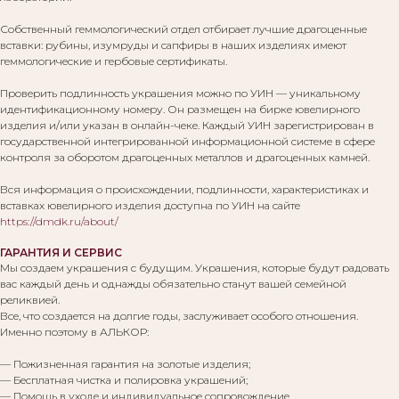
Собственный геммологический отдел отбирает лучшие драгоценные
вставки: рубины, изумруды и сапфиры в наших изделиях имеют
геммологические и гербовые сертификаты.
Проверить подлинность украшения можно по УИН — уникальному
идентификационному номеру. Он размещен на бирке ювелирного
изделия и/или указан в онлайн-чеке. Каждый УИН зарегистрирован в
государственной интегрированной информационной системе в сфере
контроля за оборотом драгоценных металлов и драгоценных камней.
Вся информация о происхождении, подлинности, характеристиках и
вставках ювелирного изделия доступна по УИН на сайте
https://dmdk.ru/about/
ГАРАНТИЯ И СЕРВИС
Мы создаем украшения с будущим. Украшения, которые будут радовать
вас каждый день и однажды обязательно станут вашей семейной
реликвией.
Все, что создается на долгие годы, заслуживает особого отношения.
Именно поэтому в АЛЬКОР:
— Пожизненная гарантия на золотые изделия;
— Бесплатная чистка и полировка украшений;
— Помощь в уходе и индивидуальное сопровождение.