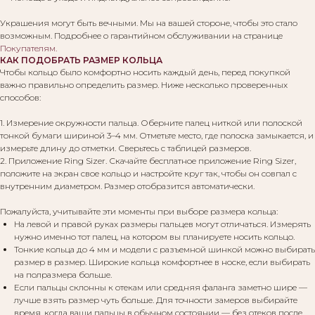
Украшения могут быть вечными. Мы на вашей стороне, чтобы это стало
возможным. Подробнее о гарантийном обслуживании на странице
Покупателям
.
КАК ПОДОБРАТЬ РАЗМЕР КОЛЬЦА
Чтобы кольцо было комфортно носить каждый день, перед покупкой
важно правильно определить размер. Ниже несколько проверенных
способов:
1. Измерение окружности пальца. Оберните палец ниткой или полоской
тонкой бумаги шириной 3–4 мм. Отметьте место, где полоска замыкается, и
измерьте длину до отметки. Сверьтесь с таблицей размеров.
2. Приложение Ring Sizer. Скачайте бесплатное приложение Ring Sizer,
положите на экран свое кольцо и настройте круг так, чтобы он совпал с
внутренним диаметром. Размер отобразится автоматически.
Пожалуйста, учитывайте эти моменты при выборе размера кольца:
На левой и правой руках размеры пальцев могут отличаться. Измерять
нужно именно тот палец, на котором вы планируете носить кольцо.
Тонкие кольца до 4 мм и модели с разъемной шинкой можно выбирать
размер в размер. Широкие кольца комфортнее в носке, если выбирать
на полразмера больше.
Если пальцы склонны к отекам или средняя фаланга заметно шире —
лучше взять размер чуть больше. Для точности замеров выбирайте
время, когда ваши пальцы в обычном состоянии — без отеков после