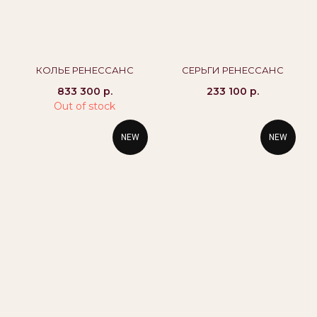
Политика конфиденциальности
Публичная оферта
Бессрочная гарантия
КОЛЬЕ РЕНЕССАНС
СЕРЬГИ РЕНЕССАНС
833 300
р.
233 100
р.
Out of stock
NEW
NEW