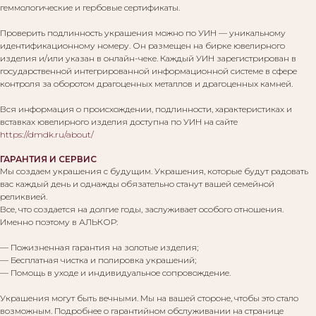
геммологические и гербовые сертификаты.
Проверить подлинность украшения можно по УИН — уникальному
идентификационному номеру. Он размещен на бирке ювелирного
изделия и/или указан в онлайн-чеке. Каждый УИН зарегистрирован в
государственной интегрированной информационной системе в сфере
контроля за оборотом драгоценных металлов и драгоценных камней.
Вся информация о происхождении, подлинности, характеристиках и
вставках ювелирного изделия доступна по УИН на сайте
https://dmdk.ru/about/
ГАРАНТИЯ И СЕРВИС
Мы создаем украшения с будущим. Украшения, которые будут радовать
вас каждый день и однажды обязательно станут вашей семейной
реликвией.
Все, что создается на долгие годы, заслуживает особого отношения.
Именно поэтому в АЛЬКОР:
— Пожизненная гарантия на золотые изделия;
— Бесплатная чистка и полировка украшений;
— Помощь в уходе и индивидуальное сопровождение.
Вам могут понравиться:
Украшения могут быть вечными. Мы на вашей стороне, чтобы это стало
возможным. Подробнее о гарантийном обслуживании на странице