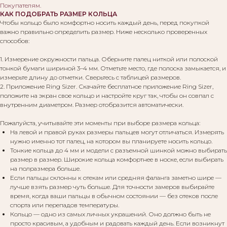
Покупателям
.
КАК ПОДОБРАТЬ РАЗМЕР КОЛЬЦА
Чтобы кольцо было комфортно носить каждый день, перед покупкой
важно правильно определить размер. Ниже несколько проверенных
способов:
1. Измерение окружности пальца. Оберните палец ниткой или полоской
тонкой бумаги шириной 3–4 мм. Отметьте место, где полоска замыкается, и
измерьте длину до отметки. Сверьтесь с таблицей размеров.
2. Приложение Ring Sizer. Скачайте бесплатное приложение Ring Sizer,
положите на экран свое кольцо и настройте круг так, чтобы он совпал с
внутренним диаметром. Размер отобразится автоматически.
Пожалуйста, учитывайте эти моменты при выборе размера кольца:
На левой и правой руках размеры пальцев могут отличаться. Измерять
нужно именно тот палец, на котором вы планируете носить кольцо.
Тонкие кольца до 4 мм и модели с разъемной шинкой можно выбирать
размер в размер. Широкие кольца комфортнее в носке, если выбирать
на полразмера больше.
Если пальцы склонны к отекам или средняя фаланга заметно шире —
лучше взять размер чуть больше. Для точности замеров выбирайте
время, когда ваши пальцы в обычном состоянии — без отеков после
спорта или перепадов температуры.
Кольцо — одно из самых личных украшений. Оно должно быть не
просто красивым, а удобным и радовать каждый день. Если возникнут