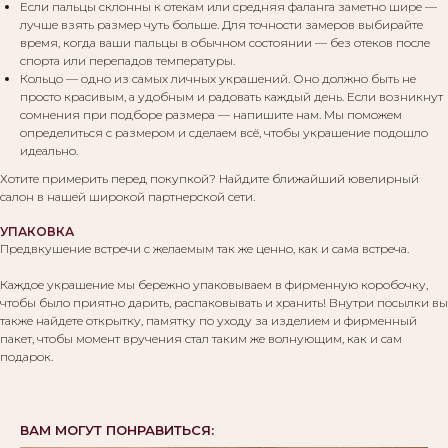
Если пальцы склонны к отекам или средняя фаланга заметно шире —
лучше взять размер чуть больше. Для точности замеров выбирайте
Вам могут понравиться:
время, когда ваши пальцы в обычном состоянии — без отеков после
спорта или перепадов температуры.
Кольцо — одно из самых личных украшений. Оно должно быть не
просто красивым, а удобным и радовать каждый день. Если возникнут
сомнения при подборе размера — напишите нам. Мы поможем
определиться с размером и сделаем всё, чтобы украшение подошло
идеально.
Хотите примерить перед покупкой? Найдите ближайший ювелирный
салон в нашей широкой партнерской сети.
УПАКОВКА
Предвкушение встречи с желаемым так же ценно, как и сама встреча.
Каждое украшение мы бережно упаковываем в фирменную коробочку,
чтобы было приятно дарить, распаковывать и хранить! Внутри посылки вы
также найдете открытку, памятку по уходу за изделием и фирменный
пакет, чтобы момент вручения стал таким же волнующим, как и сам
подарок.
ВАМ МОГУТ ПОНРАВИТЬСЯ: