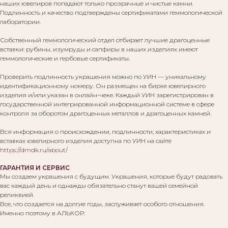
наших ювелиров попадают только прозрачные и чистые камни.
Подлинность и качество подтверждены сертификатами геммологической
лаборатории.
Собственный геммологический отдел отбирает лучшие драгоценные
вставки: рубины, изумруды и сапфиры в наших изделиях имеют
геммологические и гербовые сертификаты.
Проверить подлинность украшения можно по УИН — уникальному
идентификационному номеру. Он размещен на бирке ювелирного
изделия и/или указан в онлайн-чеке. Каждый УИН зарегистрирован в
государственной интегрированной информационной системе в сфере
контроля за оборотом драгоценных металлов и драгоценных камней.
Вся информация о происхождении, подлинности, характеристиках и
вставках ювелирного изделия доступна по УИН на сайте
https://dmdk.ru/about/
ГАРАНТИЯ И СЕРВИС
Мы создаем украшения с будущим. Украшения, которые будут радовать
вас каждый день и однажды обязательно станут вашей семейной
реликвией.
Все, что создается на долгие годы, заслуживает особого отношения.
Именно поэтому в АЛЬКОР: