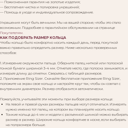
— Пожизненная гарантия на золотые изделия;
— Бесплатная чистка и полировка украшений;
— Помощь в уходе и индивидуальное сопровождение.
Украшения могут быть вечными. Мы на вашей стороне, чтобы это стало
возможным. Подробнее о гарантийном обслуживании на странице
Покупателям
.
КАК ПОДОБРАТЬ РАЗМЕР КОЛЬЦА
Чтобы кольцо было комфортно носить каждый день, перед покупкой
важно правильно определить размер. Ниже несколько проверенных
способов:
1. Измерение окружности пальца. Оберните палец ниткой или полоской
тонкой бумаги шириной 3–4 мм. Отметьте место, где полоска замыкается, и
измерьте длину до отметки. Сверьтесь с таблицей размеров.
2. Приложение Ring Sizer. Скачайте бесплатное приложение Ring Sizer,
положите на экран свое кольцо и настройте круг так, чтобы он совпал с
внутренним диаметром. Размер отобразится автоматически.
Пожалуйста, учитывайте эти моменты при выборе размера кольца:
На левой и правой руках размеры пальцев могут отличаться. Измерять
нужно именно тот палец, на котором вы планируете носить кольцо.
Тонкие кольца до 4 мм и модели с разъемной шинкой можно выбирать
размер в размер. Широкие кольца комфортнее в носке, если выбирать
на полразмера больше.