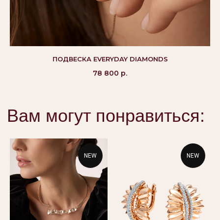
©Alikor, Все права защищены, 1999-2026 ООО
«Костромская ювелирная фабрика «АЛЬКОР». ИНН
ПОДВЕСКА EVERYDAY DIAMONDS
4401058848,
ОГРН 1054408721355
78 800
р.
КАТАЛОГ
ПОКУПАТЕЛЯМ
Кольца
Вопросы и ответы
Серьги
Доставка и оплата
Подвески
Проверка подлинности
NEW
NEW
Гарантия
Колье
Браслеты
КОНТАКТЫ
8 800 444 10 79