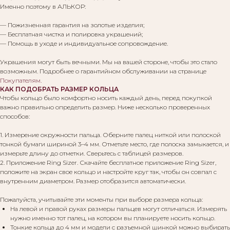
Именно поэтому в АЛЬКОР:
— Пожизненная гарантия на золотые изделия;
— Бесплатная чистка и полировка украшений;
— Помощь в уходе и индивидуальное сопровождение.
Украшения могут быть вечными. Мы на вашей стороне, чтобы это стало
возможным. Подробнее о гарантийном обслуживании на странице
Покупателям
.
КАК ПОДОБРАТЬ РАЗМЕР КОЛЬЦА
Чтобы кольцо было комфортно носить каждый день, перед покупкой
важно правильно определить размер. Ниже несколько проверенных
способов:
1. Измерение окружности пальца. Оберните палец ниткой или полоской
тонкой бумаги шириной 3–4 мм. Отметьте место, где полоска замыкается, и
измерьте длину до отметки. Сверьтесь с таблицей размеров.
2. Приложение Ring Sizer. Скачайте бесплатное приложение Ring Sizer,
положите на экран свое кольцо и настройте круг так, чтобы он совпал с
внутренним диаметром. Размер отобразится автоматически.
Пожалуйста, учитывайте эти моменты при выборе размера кольца:
На левой и правой руках размеры пальцев могут отличаться. Измерять
нужно именно тот палец, на котором вы планируете носить кольцо.
Тонкие кольца до 4 мм и модели с разъемной шинкой можно выбирать