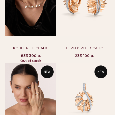
8 800 444 10 79
alikor@alikor.com
Политика конфиденциальности
Публичная оферта
Бессрочная гарантия
КОЛЬЕ РЕНЕССАНС
СЕРЬГИ РЕНЕССАНС
833 300
р.
233 100
р.
Out of stock
NEW
NEW