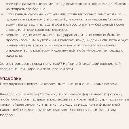
размер в размер. Широкие кольца комфортнее в носке, если выбирать
на полразмера больше.
Если пальцы склонны к отекам или средняя фаланга заметно шире —
Вам могут понравиться:
лучше взять размер чуть больше. Для точности замеров выбирайте
время, когда ваши пальцы в обычном состоянии — без отеков после
спорта или перепадов температуры.
Кольцо — одно из самых личных украшений. Оно должно быть не
просто красивым, а удобным и радовать каждый день. Если возникнут
сомнения при подборе размера — напишите нам. Мы поможем
определиться с размером и сделаем всё, чтобы украшение подошло
идеально.
Хотите примерить перед покупкой? Найдите ближайший ювелирный
салон в нашей широкой партнерской сети.
УПАКОВКА
Предвкушение встречи с желаемым так же ценно, как и сама встреча.
Каждое украшение мы бережно упаковываем в фирменную коробочку,
чтобы было приятно дарить, распаковывать и хранить! Внутри посылки вы
также найдете открытку, памятку по уходу за изделием и фирменный
пакет, чтобы момент вручения стал таким же волнующим, как и сам
подарок.