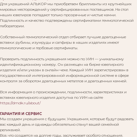
Для украшений АЛЬКОР мы приобретаем бриллианты из крупнейших
мировых месторождений у сертифицированных поставщиков. На стол
наших ювелиров попадают только прозрачные и чистые камни.
Подлинность и качество подтверждены сертификатами геммологической
лаборатории.
Собственный геммологический отдел отбирает лучшие драгоценные
вставки: рубины, изумруды и сапфиры в наших изделиях имеют
геммологические и гербовые сертификаты.
Проверить подлинность украшения можно по УИН — уникальному
идентификационному номеру. Он размещен на бирке ювелирного
изделия и/или указан в онлайн-чеке. Каждый УИН зарегистрирован в
государственной интегрированной информационной системе в сфере
контроля за оборотом драгоценных металлов и драгоценных камней.
Вся информация о происхождении, подлинности, характеристиках и
вставках ювелирного изделия доступна по УИН на сайте
https://dmdk.ru/about/
ГАРАНТИЯ И СЕРВИС
Мы создаем украшения с будущим. Украшения, которые будут радовать
вас каждый день и однажды обязательно станут вашей семейной
реликвией.
Все, что создается на долгие годы, заслуживает особого отношения.