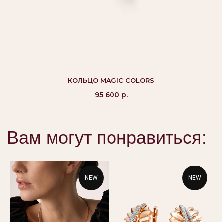
©Alikor, Все права защищены, 1999-2026 ООО
«Костромская ювелирная фабрика «АЛЬКОР». ИНН
4401058848,
КОЛЬЦО MAGIC COLORS
ОГРН 1054408721355
95 600
р.
КАТАЛОГ
ПОКУПАТЕЛЯМ
Кольца
Вопросы и ответы
Серьги
Доставка и оплата
Подвески
Проверка подлинности
NEW
NEW
Гарантия
Колье
Браслеты
КОНТАКТЫ