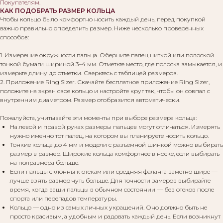
Покупателям
.
КАК ПОДОБРАТЬ РАЗМЕР КОЛЬЦА
Чтобы кольцо было комфортно носить каждый день, перед покупкой
важно правильно определить размер. Ниже несколько проверенных
способов:
1. Измерение окружности пальца. Оберните палец ниткой или полоской
тонкой бумаги шириной 3–4 мм. Отметьте место, где полоска замыкается, и
измерьте длину до отметки. Сверьтесь с таблицей размеров.
2. Приложение Ring Sizer. Скачайте бесплатное приложение Ring Sizer,
положите на экран свое кольцо и настройте круг так, чтобы он совпал с
внутренним диаметром. Размер отобразится автоматически.
Пожалуйста, учитывайте эти моменты при выборе размера кольца:
На левой и правой руках размеры пальцев могут отличаться. Измерять
нужно именно тот палец, на котором вы планируете носить кольцо.
Тонкие кольца до 4 мм и модели с разъемной шинкой можно выбирать
размер в размер. Широкие кольца комфортнее в носке, если выбирать
на полразмера больше.
Если пальцы склонны к отекам или средняя фаланга заметно шире —
лучше взять размер чуть больше. Для точности замеров выбирайте
время, когда ваши пальцы в обычном состоянии — без отеков после
спорта или перепадов температуры.
Кольцо — одно из самых личных украшений. Оно должно быть не
просто красивым, а удобным и радовать каждый день. Если возникнут