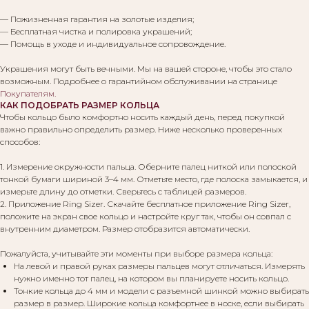
— Пожизненная гарантия на золотые изделия;
— Бесплатная чистка и полировка украшений;
— Помощь в уходе и индивидуальное сопровождение.
Украшения могут быть вечными. Мы на вашей стороне, чтобы это стало
возможным. Подробнее о гарантийном обслуживании на странице
Покупателям
.
КАК ПОДОБРАТЬ РАЗМЕР КОЛЬЦА
Чтобы кольцо было комфортно носить каждый день, перед покупкой
важно правильно определить размер. Ниже несколько проверенных
способов:
1. Измерение окружности пальца. Оберните палец ниткой или полоской
тонкой бумаги шириной 3–4 мм. Отметьте место, где полоска замыкается, и
измерьте длину до отметки. Сверьтесь с таблицей размеров.
2. Приложение Ring Sizer. Скачайте бесплатное приложение Ring Sizer,
положите на экран свое кольцо и настройте круг так, чтобы он совпал с
внутренним диаметром. Размер отобразится автоматически.
Пожалуйста, учитывайте эти моменты при выборе размера кольца:
На левой и правой руках размеры пальцев могут отличаться. Измерять
нужно именно тот палец, на котором вы планируете носить кольцо.
Тонкие кольца до 4 мм и модели с разъемной шинкой можно выбирать
размер в размер. Широкие кольца комфортнее в носке, если выбирать