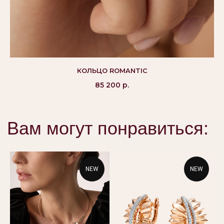
©Alikor, Все права защищены, 1999-2026 ООО
«Костромская ювелирная фабрика «АЛЬКОР». ИНН
КОЛЬЦО ROMANTIC
4401058848,
ОГРН 1054408721355
85 200
р.
КАТАЛОГ
ПОКУПАТЕЛЯМ
Кольца
Вопросы и ответы
Серьги
Доставка и оплата
Подвески
Проверка подлинности
NEW
NEW
Гарантия
Колье
Браслеты
КОНТАКТЫ