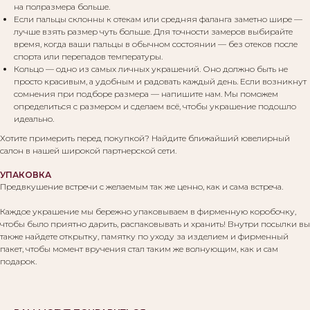
на полразмера больше.
Если пальцы склонны к отекам или средняя фаланга заметно шире —
лучше взять размер чуть больше. Для точности замеров выбирайте
Вам могут понравиться:
время, когда ваши пальцы в обычном состоянии — без отеков после
спорта или перепадов температуры.
Кольцо — одно из самых личных украшений. Оно должно быть не
просто красивым, а удобным и радовать каждый день. Если возникнут
сомнения при подборе размера — напишите нам. Мы поможем
определиться с размером и сделаем всё, чтобы украшение подошло
идеально.
Хотите примерить перед покупкой? Найдите ближайший ювелирный
салон в нашей широкой партнерской сети.
УПАКОВКА
Предвкушение встречи с желаемым так же ценно, как и сама встреча.
Каждое украшение мы бережно упаковываем в фирменную коробочку,
чтобы было приятно дарить, распаковывать и хранить! Внутри посылки вы
также найдете открытку, памятку по уходу за изделием и фирменный
пакет, чтобы момент вручения стал таким же волнующим, как и сам
подарок.