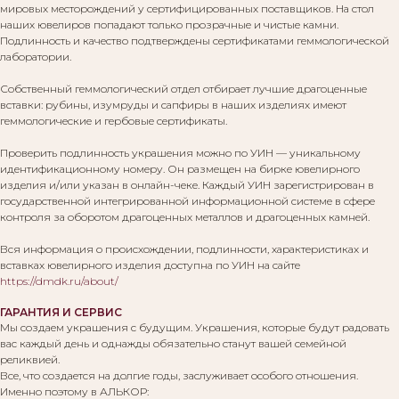
мировых месторождений у сертифицированных поставщиков. На стол
наших ювелиров попадают только прозрачные и чистые камни.
Подлинность и качество подтверждены сертификатами геммологической
лаборатории.
Собственный геммологический отдел отбирает лучшие драгоценные
вставки: рубины, изумруды и сапфиры в наших изделиях имеют
геммологические и гербовые сертификаты.
Проверить подлинность украшения можно по УИН — уникальному
идентификационному номеру. Он размещен на бирке ювелирного
изделия и/или указан в онлайн-чеке. Каждый УИН зарегистрирован в
государственной интегрированной информационной системе в сфере
контроля за оборотом драгоценных металлов и драгоценных камней.
Вся информация о происхождении, подлинности, характеристиках и
вставках ювелирного изделия доступна по УИН на сайте
https://dmdk.ru/about/
ГАРАНТИЯ И СЕРВИС
Мы создаем украшения с будущим. Украшения, которые будут радовать
вас каждый день и однажды обязательно станут вашей семейной
реликвией.
Все, что создается на долгие годы, заслуживает особого отношения.
Именно поэтому в АЛЬКОР: