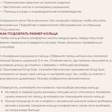
— Пожизненная гарантия на золотые изделия;
— Бесплатная чистка и полировка украшений;
— Помощь в уходе и индивидуальное сопровождение.
Украшения могут быть вечными. Мы на вашей стороне, чтобы это стало
возможным. Подробнее о гарантийном обслуживании на странице
Покупателям
.
КАК ПОДОБРАТЬ РАЗМЕР КОЛЬЦА
Чтобы кольцо было комфортно носить каждый день, перед покупкой
важно правильно определить размер. Ниже несколько проверенных
способов:
1. Измерение окружности пальца. Оберните палец ниткой или полоской
тонкой бумаги шириной 3–4 мм. Отметьте место, где полоска замыкается, и
измерьте длину до отметки. Сверьтесь с таблицей размеров.
2. Приложение Ring Sizer. Скачайте бесплатное приложение Ring Sizer,
положите на экран свое кольцо и настройте круг так, чтобы он совпал с
внутренним диаметром. Размер отобразится автоматически.
Пожалуйста, учитывайте эти моменты при выборе размера кольца:
На левой и правой руках размеры пальцев могут отличаться. Измерять
нужно именно тот палец, на котором вы планируете носить кольцо.
Тонкие кольца до 4 мм и модели с разъемной шинкой можно выбирать
размер в размер. Широкие кольца комфортнее в носке, если выбирать
на полразмера больше.