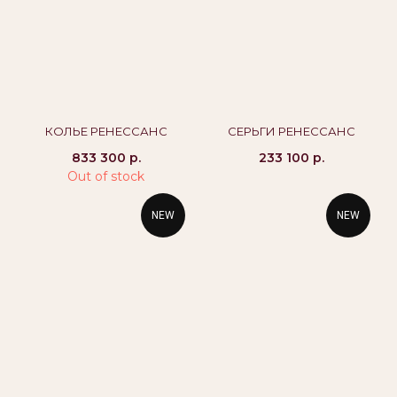
alikor@alikor.com
Политика конфиденциальности
Публичная оферта
Бессрочная гарантия
КОЛЬЕ РЕНЕССАНС
СЕРЬГИ РЕНЕССАНС
833 300
р.
233 100
р.
Out of stock
NEW
NEW