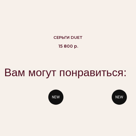
©Alikor, Все права защищены, 1999-2026 ООО
«Костромская ювелирная фабрика «АЛЬКОР». ИНН
СЕРЬГИ DUET
4401058848,
ОГРН 1054408721355
15 800
р.
КАТАЛОГ
ПОКУПАТЕЛЯМ
Кольца
Вопросы и ответы
Серьги
Доставка и оплата
Подвески
Проверка подлинности
NEW
NEW
Гарантия
Колье
Браслеты
КОНТАКТЫ
8 800 444 10 79