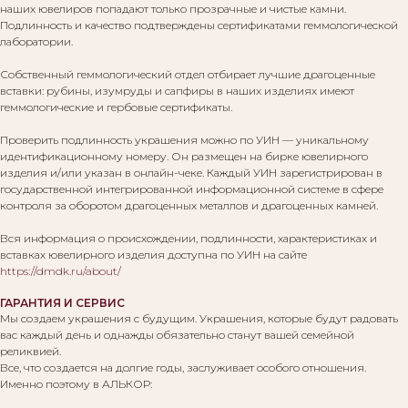
наших ювелиров попадают только прозрачные и чистые камни.
Подлинность и качество подтверждены сертификатами геммологической
лаборатории.
Собственный геммологический отдел отбирает лучшие драгоценные
вставки: рубины, изумруды и сапфиры в наших изделиях имеют
геммологические и гербовые сертификаты.
Проверить подлинность украшения можно по УИН — уникальному
идентификационному номеру. Он размещен на бирке ювелирного
изделия и/или указан в онлайн-чеке. Каждый УИН зарегистрирован в
государственной интегрированной информационной системе в сфере
контроля за оборотом драгоценных металлов и драгоценных камней.
Вся информация о происхождении, подлинности, характеристиках и
вставках ювелирного изделия доступна по УИН на сайте
https://dmdk.ru/about/
ГАРАНТИЯ И СЕРВИС
Мы создаем украшения с будущим. Украшения, которые будут радовать
вас каждый день и однажды обязательно станут вашей семейной
реликвией.
Все, что создается на долгие годы, заслуживает особого отношения.
Именно поэтому в АЛЬКОР: