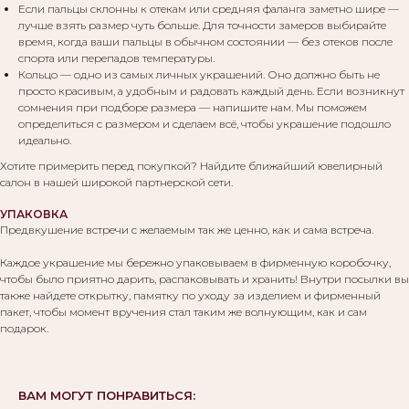
Если пальцы склонны к отекам или средняя фаланга заметно шире —
лучше взять размер чуть больше. Для точности замеров выбирайте
Вам могут понравиться:
время, когда ваши пальцы в обычном состоянии — без отеков после
спорта или перепадов температуры.
Кольцо — одно из самых личных украшений. Оно должно быть не
просто красивым, а удобным и радовать каждый день. Если возникнут
сомнения при подборе размера — напишите нам. Мы поможем
определиться с размером и сделаем всё, чтобы украшение подошло
идеально.
Хотите примерить перед покупкой? Найдите ближайший ювелирный
салон в нашей широкой партнерской сети.
УПАКОВКА
Предвкушение встречи с желаемым так же ценно, как и сама встреча.
Каждое украшение мы бережно упаковываем в фирменную коробочку,
чтобы было приятно дарить, распаковывать и хранить! Внутри посылки вы
также найдете открытку, памятку по уходу за изделием и фирменный
пакет, чтобы момент вручения стал таким же волнующим, как и сам
подарок.
ВАМ МОГУТ ПОНРАВИТЬСЯ: