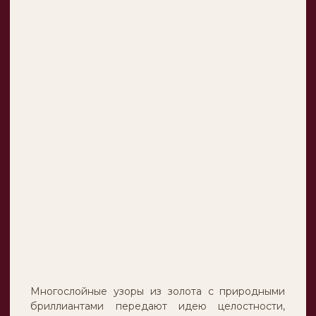
оставаться
с тобой
)
(
на связи
и напоминать
о важном
Нажимая кнопку, я соглашаюсь с
Пользовательским соглашением
ПОДПИСАТЬСЯ