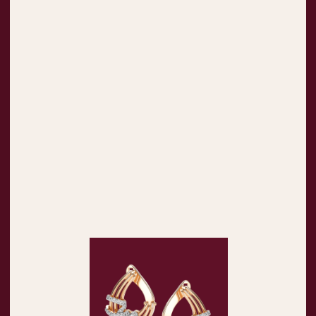
ПРОИЗВОДСТВО
Когда технология
вплетена
(
)
в ткань искусства