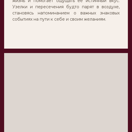
МАНИФЕСТ
Прочная связь между
миром
и тобой
(
)
Мерцающие переплетения стали акцентом
каждого изделия, они вынесены на первый план,
чтобы подчеркнуть красоту природных
драгоценных камней как важных вех твоей