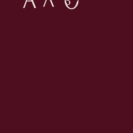
с ее внутренним миром — многослойным,
сотканным из воспоминаний, эмоций и маленьких
побед.
О КОЛЛЕКЦИИ
Тонкие нити любви
к себе
(
)
Тема этой коллекции была и остается вне любых
трендов — любовь к себе и своему жизненному
пути. Золотые украшения с сияющими