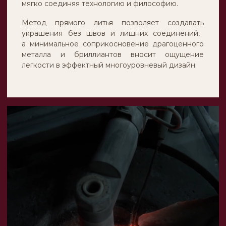
©Alikor, Все права защищены, 1999-2026 ООО
«Костромская ювелирная фабрика «АЛЬКОР».
ИНН 4401058848, ОГРН 1054408721355