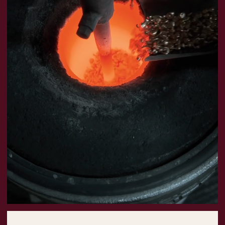
КАТАЛОГ
ПОКУПАТЕЛЯМ
Кольца
Вопросы и ответы
Серьги
Доставка и оплата
Подвески
Проверка подлинности
Гарантия
Колье
Браслеты
КОНТАКТЫ
8 800 444 10 79
alikor@alikor.com
Политика конфиденциальности
Публичная оферта
Бессрочная гарантия