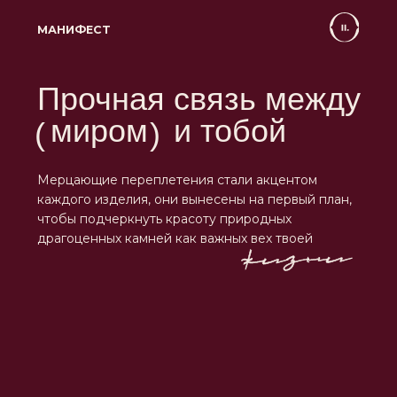
ДЕТАЛИ
Сплетай события
и встречи
собственный
в
(
)
узор
Золотые и бриллиантовые «нити» в кольцах,
серьгах, подвесках переплетаются и символично
отражают связь женщины с ее внутренним миром
и миром внешним: быть частью большего,
оставаясь при этом собой.