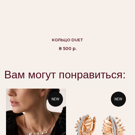
©Alikor, Все права защищены, 1999-2026 ООО
«Костромская ювелирная фабрика «АЛЬКОР». ИНН
КОЛЬЦО DUET
4401058848,
ОГРН 1054408721355
8 500
р.
КАТАЛОГ
ПОКУПАТЕЛЯМ
Кольца
Вопросы и ответы
Серьги
Доставка и оплата
Подвески
Проверка подлинности
NEW
NEW
Гарантия
Колье
Браслеты
КОНТАКТЫ