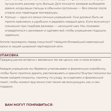
лучше взять размер чуть больше. Для точности замеров выбирайте
время, когда ваши пальцы в обычном состоянии — без отеков после
Вам могут понравиться:
спорта или перепадов температуры.
Кольцо — одно из самых личных украшений. Оно должно быть не
просто красивым, а удобным и радовать каждый день. Если возникнут
сомнения при подборе размера — напишите нам. Мы поможем
определиться с размером и сделаем всё, чтобы украшение подошло
идеально.
Хотите примерить перед покупкой? Найдите ближайший ювелирный
салон в нашей широкой партнерской сети.
УПАКОВКА
Предвкушение встречи с желаемым так же ценно, как и сама встреча.
Каждое украшение мы бережно упаковываем в фирменную коробочку,
чтобы было приятно дарить, распаковывать и хранить! Внутри посылки вы
также найдете открытку, памятку по уходу за изделием и фирменный
пакет, чтобы момент вручения стал таким же волнующим, как и сам
подарок.
ВАМ МОГУТ ПОНРАВИТЬСЯ: