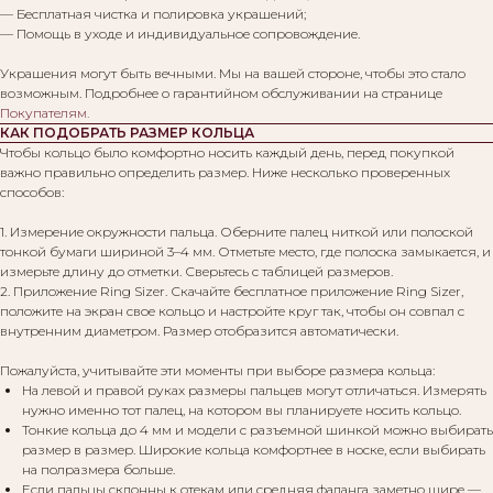
— Бесплатная чистка и полировка украшений;
— Помощь в уходе и индивидуальное сопровождение.
Украшения могут быть вечными. Мы на вашей стороне, чтобы это стало
возможным. Подробнее о гарантийном обслуживании на странице
Покупателям
.
КАК ПОДОБРАТЬ РАЗМЕР КОЛЬЦА
Чтобы кольцо было комфортно носить каждый день, перед покупкой
важно правильно определить размер. Ниже несколько проверенных
способов:
1. Измерение окружности пальца. Оберните палец ниткой или полоской
тонкой бумаги шириной 3–4 мм. Отметьте место, где полоска замыкается, и
измерьте длину до отметки. Сверьтесь с таблицей размеров.
2. Приложение Ring Sizer. Скачайте бесплатное приложение Ring Sizer,
положите на экран свое кольцо и настройте круг так, чтобы он совпал с
внутренним диаметром. Размер отобразится автоматически.
Пожалуйста, учитывайте эти моменты при выборе размера кольца:
На левой и правой руках размеры пальцев могут отличаться. Измерять
нужно именно тот палец, на котором вы планируете носить кольцо.
Тонкие кольца до 4 мм и модели с разъемной шинкой можно выбирать
размер в размер. Широкие кольца комфортнее в носке, если выбирать
на полразмера больше.
Если пальцы склонны к отекам или средняя фаланга заметно шире —