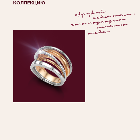
Объемные украшения
с парящими дорожками
драгоценных камней