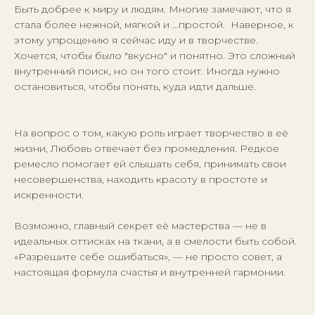
Быть добрее к миру и людям. Многие замечают, что я
стала более нежной, мягкой и …простой. Наверное, к
©Alikor, Все права защищены, 1999-2026 ООО
этому упрощению я сейчас иду и в творчестве.
«Костромская ювелирная фабрика «АЛЬКОР».
ИНН 4401058848, ОГРН 1054408721355
Хочется, чтобы было "вкусно" и понятно. Это сложный
внутренний поиск, но он того стоит. Иногда нужно
остановиться, чтобы понять, куда идти дальше.
КАТАЛОГ
ПОКУПАТЕЛЯМ
На вопрос о том, какую роль играет творчество в её
Кольца
Вопросы и ответы
жизни, Любовь отвечает без промедления. Редкое
Серьги
Доставка и оплата
ремесло помогает ей слышать себя, принимать свои
Подвески
Проверка подлинности
несовершенства, находить красоту в простоте и
Гарантия
Колье
искренности.
Браслеты
Возможно, главный секрет её мастерства — не в
идеальных оттисках на ткани, а в смелости быть собой.
КОНТАКТЫ
«Разрешите себе ошибаться», — не просто совет, а
8 800 444 10 79
настоящая формула счастья и внутренней гармонии.
alikor@alikor.com