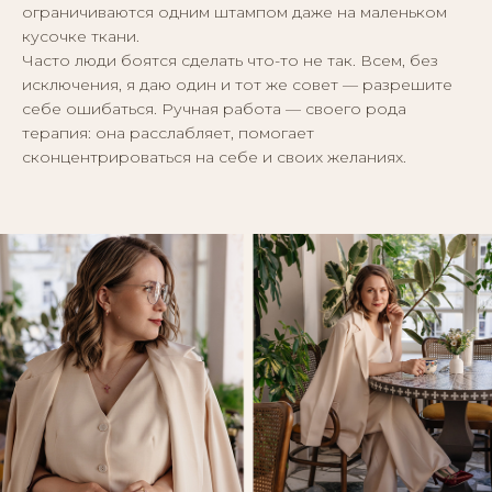
ограничиваются одним штампом даже на маленьком
кусочке ткани.
Часто люди боятся сделать что-то не так. Всем, без
исключения, я даю один и тот же совет — разрешите
НОВОСТИ
себе ошибаться. Ручная работа — своего рода
Возьмем на себя
терапия: она расслабляет, помогает
сконцентрироваться на себе и своих желаниях.
приятную миссию —
оставаться
с тобой
)
(
на связи
и напоминать
о важном
Нажимая кнопку, я соглашаюсь с
Пользовательским соглашением
ПОДПИСАТЬСЯ